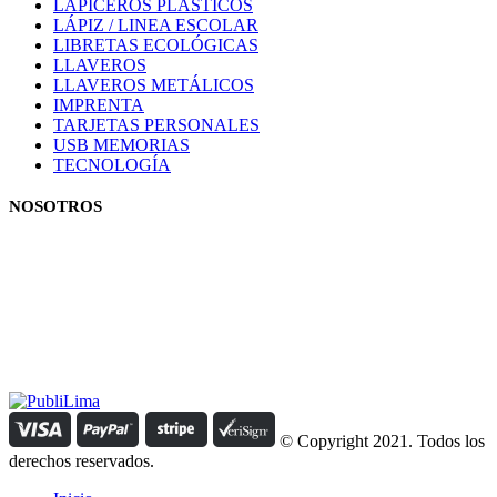
LAPICEROS PLÁSTICOS
LÁPIZ / LINEA ESCOLAR
LIBRETAS ECOLÓGICAS
LLAVEROS
LLAVEROS METÁLICOS
IMPRENTA
TARJETAS PERSONALES
USB MEMORIAS
TECNOLOGÍA
NOSOTROS
Estamos comprometidos con el trabajo que hacemos y nos
esforzamos para lograr darte lo mejor de nosotros. Nuestra política
organizacional hace que nos caractericemos por nuestra honestidad
y amabilidad en el trato con nuestros clientes.
Manejamos un período de entrega razonable con todos nuestros
clientes y atendemos solicitudes urgentes de entrega, lo que nos
permite ser puntuales con nuestros despachos en todo el Perú..
© Copyright 2021. Todos los
derechos reservados.