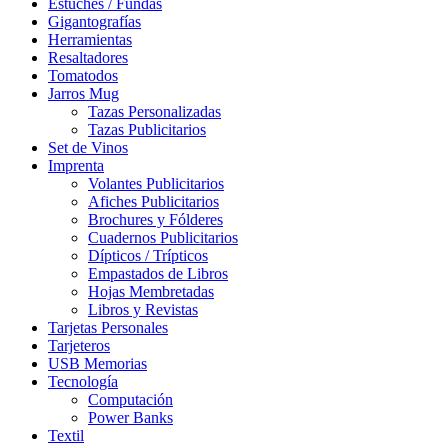
Estuches / Fundas
Gigantografías
Herramientas
Resaltadores
Tomatodos
Jarros Mug
Tazas Personalizadas
Tazas Publicitarios
Set de Vinos
Imprenta
Volantes Publicitarios
Afiches Publicitarios
Brochures y Fólderes
Cuadernos Publicitarios
Dípticos / Trípticos
Empastados de Libros
Hojas Membretadas
Libros y Revistas
Tarjetas Personales
Tarjeteros
USB Memorias
Tecnología
Computación
Power Banks
Textil