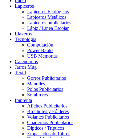
Inicio
Lapiceros
Lapiceros Ecológicos
Lapiceros Metálicos
Lapiceros publicitarios
Lápiz / Linea Escolar
Llaveros
Tecnología
Computación
Power Banks
USB Memorias
Calendarios
Jarros Mug
Textil
Gorros Publicitarios
Mandiles
Polos Publicitarios
Sombreros
Imprenta
Afiches Publicitarios
Brochures y Fólderes
Volantes Publicitarios
Cuadernos Publicitarios
Dípticos / Trípticos
Empastados de Libros