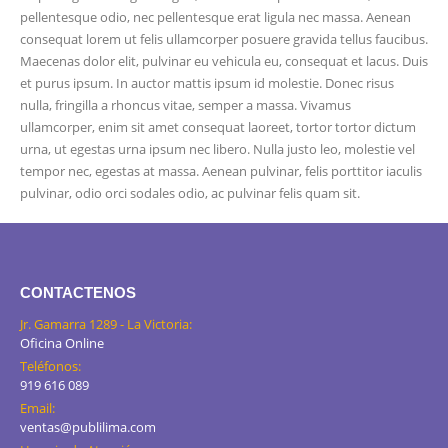
pellentesque odio, nec pellentesque erat ligula nec massa. Aenean
consequat lorem ut felis ullamcorper posuere gravida tellus faucibus.
Maecenas dolor elit, pulvinar eu vehicula eu, consequat et lacus. Duis
et purus ipsum. In auctor mattis ipsum id molestie. Donec risus
nulla, fringilla a rhoncus vitae, semper a massa. Vivamus
ullamcorper, enim sit amet consequat laoreet, tortor tortor dictum
urna, ut egestas urna ipsum nec libero. Nulla justo leo, molestie vel
tempor nec, egestas at massa. Aenean pulvinar, felis porttitor iaculis
pulvinar, odio orci sodales odio, ac pulvinar felis quam sit.
CONTACTENOS
Jr. Gamarra 1289 - La Victoria:
Oficina Online
Teléfonos:
919 616 089
Email:
ventas@publilima.com