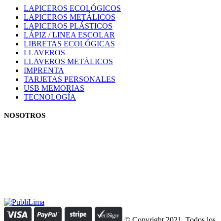
LAPICEROS ECOLÓGICOS
LAPICEROS METÁLICOS
LAPICEROS PLÁSTICOS
LÁPIZ / LINEA ESCOLAR
LIBRETAS ECOLÓGICAS
LLAVEROS
LLAVEROS METÁLICOS
IMPRENTA
TARJETAS PERSONALES
USB MEMORIAS
TECNOLOGÍA
NOSOTROS
Estamos comprometidos con el trabajo que hacemos y nos
esforzamos para lograr darte lo mejor de nosotros. Nuestra política
organizacional hace que nos caractericemos por nuestra honestidad
y amabilidad en el trato con nuestros clientes.
Manejamos un período de entrega razonable con todos nuestros
clientes y atendemos solicitudes urgentes de entrega, lo que nos
permite ser puntuales con nuestros despachos en todo el Perú..
© Copyright 2021. Todos los