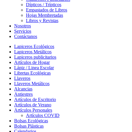
Dípticos / Trípticos
Empastados de Libros
Hojas Membretadas
Libros y Revistas
Nosotros
Servicios
Contáctanos
Lapiceros Ecológicos
Lapiceros Metálicos
Lapiceros publicitarios
Artículos de Hogar
Lápiz / Linea Escolar
Libretas Ecológicas
Llaveros
Llaveros Metálicos
Alcancias
Antiestres
Artículos de Escritorio
Artículos de Verano
Artículos Personales
Artículos COVID
Bolsas Ecológicas
Bolsas Plásticas
Calendarios