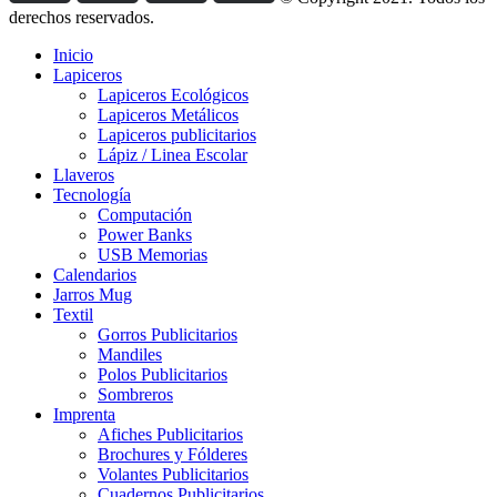
derechos reservados.
Inicio
Lapiceros
Lapiceros Ecológicos
Lapiceros Metálicos
Lapiceros publicitarios
Lápiz / Linea Escolar
Llaveros
Tecnología
Computación
Power Banks
USB Memorias
Calendarios
Jarros Mug
Textil
Gorros Publicitarios
Mandiles
Polos Publicitarios
Sombreros
Imprenta
Afiches Publicitarios
Brochures y Fólderes
Volantes Publicitarios
Cuadernos Publicitarios