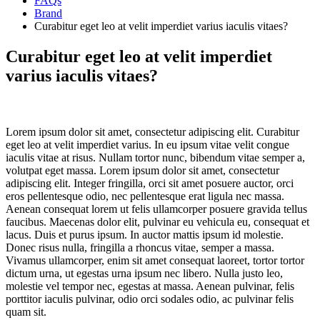
FAQs
Brand
Curabitur eget leo at velit imperdiet varius iaculis vitaes?
Curabitur eget leo at velit imperdiet
varius iaculis vitaes?
Lorem ipsum dolor sit amet, consectetur adipiscing elit. Curabitur
eget leo at velit imperdiet varius. In eu ipsum vitae velit congue
iaculis vitae at risus. Nullam tortor nunc, bibendum vitae semper a,
volutpat eget massa. Lorem ipsum dolor sit amet, consectetur
adipiscing elit. Integer fringilla, orci sit amet posuere auctor, orci
eros pellentesque odio, nec pellentesque erat ligula nec massa.
Aenean consequat lorem ut felis ullamcorper posuere gravida tellus
faucibus. Maecenas dolor elit, pulvinar eu vehicula eu, consequat et
lacus. Duis et purus ipsum. In auctor mattis ipsum id molestie.
Donec risus nulla, fringilla a rhoncus vitae, semper a massa.
Vivamus ullamcorper, enim sit amet consequat laoreet, tortor tortor
dictum urna, ut egestas urna ipsum nec libero. Nulla justo leo,
molestie vel tempor nec, egestas at massa. Aenean pulvinar, felis
porttitor iaculis pulvinar, odio orci sodales odio, ac pulvinar felis
quam sit.