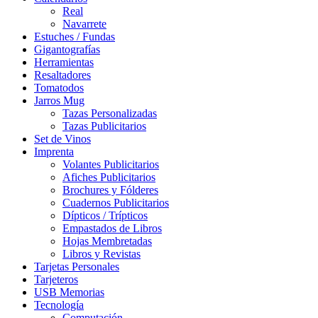
Real
Navarrete
Estuches / Fundas
Gigantografías
Herramientas
Resaltadores
Tomatodos
Jarros Mug
Tazas Personalizadas
Tazas Publicitarios
Set de Vinos
Imprenta
Volantes Publicitarios
Afiches Publicitarios
Brochures y Fólderes
Cuadernos Publicitarios
Dípticos / Trípticos
Empastados de Libros
Hojas Membretadas
Libros y Revistas
Tarjetas Personales
Tarjeteros
USB Memorias
Tecnología
Computación