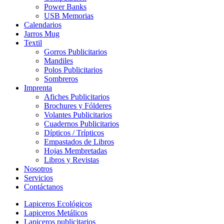
Power Banks
USB Memorias
Calendarios
Jarros Mug
Textil
Gorros Publicitarios
Mandiles
Polos Publicitarios
Sombreros
Imprenta
Afiches Publicitarios
Brochures y Fólderes
Volantes Publicitarios
Cuadernos Publicitarios
Dípticos / Trípticos
Empastados de Libros
Hojas Membretadas
Libros y Revistas
Nosotros
Servicios
Contáctanos
Lapiceros Ecológicos
Lapiceros Metálicos
Lapiceros publicitarios