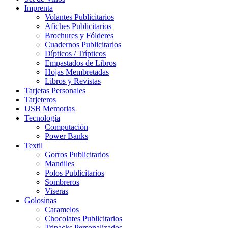
Imprenta
Volantes Publicitarios
Afiches Publicitarios
Brochures y Fólderes
Cuadernos Publicitarios
Dípticos / Trípticos
Empastados de Libros
Hojas Membretadas
Libros y Revistas
Tarjetas Personales
Tarjeteros
USB Memorias
Tecnología
Computación
Power Banks
Textil
Gorros Publicitarios
Mandiles
Polos Publicitarios
Sombreros
Viseras
Golosinas
Caramelos
Chocolates Publicitarios
Tripacks Personalizados