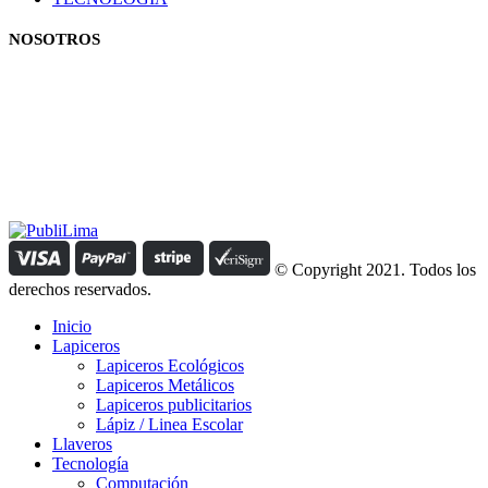
NOSOTROS
Estamos comprometidos con el trabajo que hacemos y nos
esforzamos para lograr darte lo mejor de nosotros. Nuestra política
organizacional hace que nos caractericemos por nuestra honestidad
y amabilidad en el trato con nuestros clientes.
Manejamos un período de entrega razonable con todos nuestros
clientes y atendemos solicitudes urgentes de entrega, lo que nos
permite ser puntuales con nuestros despachos en todo el Perú..
© Copyright 2021. Todos los
derechos reservados.
Inicio
Lapiceros
Lapiceros Ecológicos
Lapiceros Metálicos
Lapiceros publicitarios
Lápiz / Linea Escolar
Llaveros
Tecnología
Computación