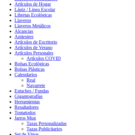
Artículos de Hogar
Lápiz / Linea Escolar
Libretas Ecológicas
Llaveros
Llaveros Metálicos
Alcancias
Antiestres
Artículos de Escritorio
Artículos de Verano
Artículos Personales
Artículos COVID
Bolsas Ecológicas
Bolsas Plásticas
Calendarios
Real
Navarrete
Estuches / Fundas
Gigantografías
Herramientas
Resaltadores
Tomatodos
Jarros Mug
Tazas Personalizadas
Tazas Publicitarios
Set de Vinos