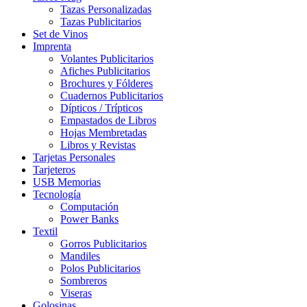
Tazas Personalizadas
Tazas Publicitarios
Set de Vinos
Imprenta
Volantes Publicitarios
Afiches Publicitarios
Brochures y Fólderes
Cuadernos Publicitarios
Dípticos / Trípticos
Empastados de Libros
Hojas Membretadas
Libros y Revistas
Tarjetas Personales
Tarjeteros
USB Memorias
Tecnología
Computación
Power Banks
Textil
Gorros Publicitarios
Mandiles
Polos Publicitarios
Sombreros
Viseras
Golosinas