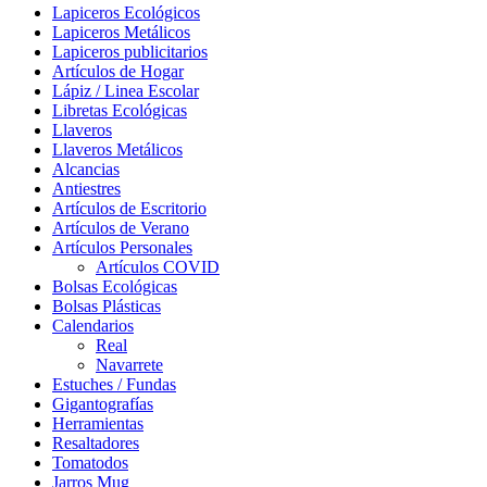
Lapiceros Ecológicos
Lapiceros Metálicos
Lapiceros publicitarios
Artículos de Hogar
Lápiz / Linea Escolar
Libretas Ecológicas
Llaveros
Llaveros Metálicos
Alcancias
Antiestres
Artículos de Escritorio
Artículos de Verano
Artículos Personales
Artículos COVID
Bolsas Ecológicas
Bolsas Plásticas
Calendarios
Real
Navarrete
Estuches / Fundas
Gigantografías
Herramientas
Resaltadores
Tomatodos
Jarros Mug