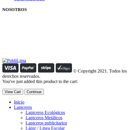
NOSOTROS
Estamos comprometidos con el trabajo que hacemos y nos
esforzamos para lograr darte lo mejor de nosotros. Nuestra política
organizacional hace que nos caractericemos por nuestra honestidad
y amabilidad en el trato con nuestros clientes.
Manejamos un período de entrega razonable con todos nuestros
clientes y atendemos solicitudes urgentes de entrega, lo que nos
permite ser puntuales con nuestros despachos en todo el Perú..
© Copyright 2021. Todos los
derechos reservados.
You've just added this product to the cart:
View Cart
Continue
Inicio
Lapiceros
Lapiceros Ecológicos
Lapiceros Metálicos
Lapiceros publicitarios
Lápiz / Linea Escolar