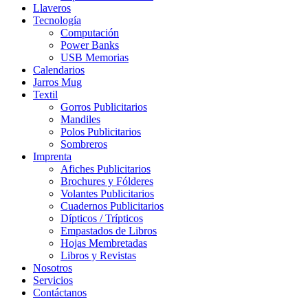
Llaveros
Tecnología
Computación
Power Banks
USB Memorias
Calendarios
Jarros Mug
Textil
Gorros Publicitarios
Mandiles
Polos Publicitarios
Sombreros
Imprenta
Afiches Publicitarios
Brochures y Fólderes
Volantes Publicitarios
Cuadernos Publicitarios
Dípticos / Trípticos
Empastados de Libros
Hojas Membretadas
Libros y Revistas
Nosotros
Servicios
Contáctanos