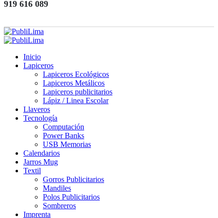
919 616 089
Inicio
Lapiceros
Lapiceros Ecológicos
Lapiceros Metálicos
Lapiceros publicitarios
Lápiz / Linea Escolar
Llaveros
Tecnología
Computación
Power Banks
USB Memorias
Calendarios
Jarros Mug
Textil
Gorros Publicitarios
Mandiles
Polos Publicitarios
Sombreros
Imprenta