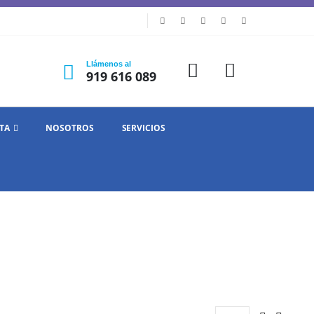
Llámenos al
919 616 089
TA
NOSOTROS
SERVICIOS