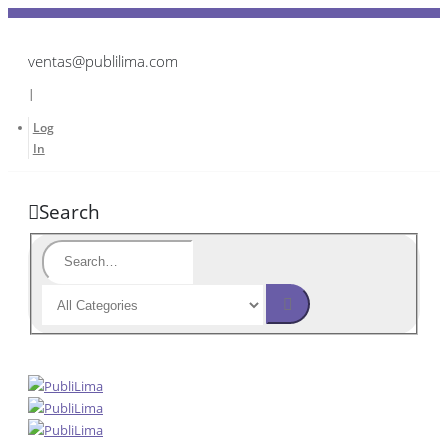
ventas@publilima.com
|
Log
In
Search