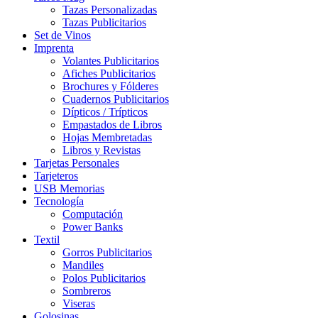
Tazas Personalizadas
Tazas Publicitarios
Set de Vinos
Imprenta
Volantes Publicitarios
Afiches Publicitarios
Brochures y Fólderes
Cuadernos Publicitarios
Dípticos / Trípticos
Empastados de Libros
Hojas Membretadas
Libros y Revistas
Tarjetas Personales
Tarjeteros
USB Memorias
Tecnología
Computación
Power Banks
Textil
Gorros Publicitarios
Mandiles
Polos Publicitarios
Sombreros
Viseras
Golosinas