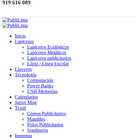
919 616 089
Inicio
Lapiceros
Lapiceros Ecológicos
Lapiceros Metálicos
Lapiceros publicitarios
Lápiz / Linea Escolar
Llaveros
Tecnología
Computación
Power Banks
USB Memorias
Calendarios
Jarros Mug
Textil
Gorros Publicitarios
Mandiles
Polos Publicitarios
Sombreros
Imprenta