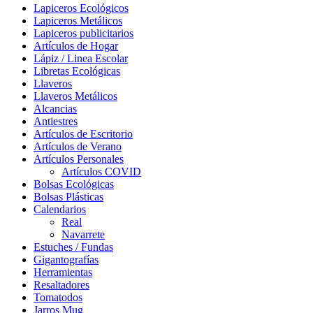
Lapiceros Ecológicos
Lapiceros Metálicos
Lapiceros publicitarios
Artículos de Hogar
Lápiz / Linea Escolar
Libretas Ecológicas
Llaveros
Llaveros Metálicos
Alcancias
Antiestres
Artículos de Escritorio
Artículos de Verano
Artículos Personales
Artículos COVID
Bolsas Ecológicas
Bolsas Plásticas
Calendarios
Real
Navarrete
Estuches / Fundas
Gigantografías
Herramientas
Resaltadores
Tomatodos
Jarros Mug