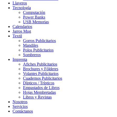
Llaveros
Tecnología
Computación
Power Banks
USB Memorias
Calendarios
Jarros Mug
Textil
Gorros Publicitarios
Mandiles
Polos Publicitarios
Sombreros
Imprenta
Afiches Publicitarios
Brochures y Fólderes
Volantes Publicitarios
Cuadernos Publicitarios
Dípticos / Trípticos
Empastados de Libros
Hojas Membretadas
Libros y Revistas
Nosotros
Servicios
Contáctanos