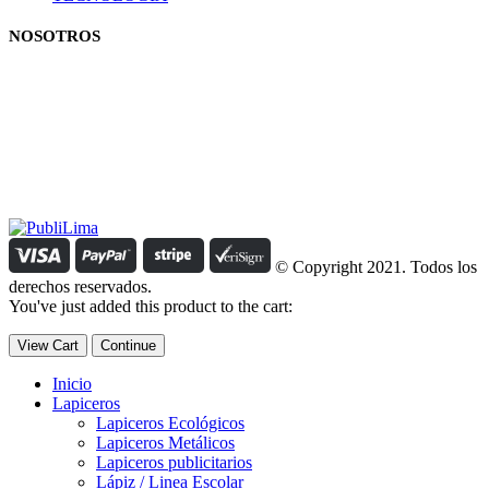
NOSOTROS
Estamos comprometidos con el trabajo que hacemos y nos
esforzamos para lograr darte lo mejor de nosotros. Nuestra política
organizacional hace que nos caractericemos por nuestra honestidad
y amabilidad en el trato con nuestros clientes.
Manejamos un período de entrega razonable con todos nuestros
clientes y atendemos solicitudes urgentes de entrega, lo que nos
permite ser puntuales con nuestros despachos en todo el Perú..
© Copyright 2021. Todos los
derechos reservados.
You've just added this product to the cart:
View Cart
Continue
Inicio
Lapiceros
Lapiceros Ecológicos
Lapiceros Metálicos
Lapiceros publicitarios
Lápiz / Linea Escolar