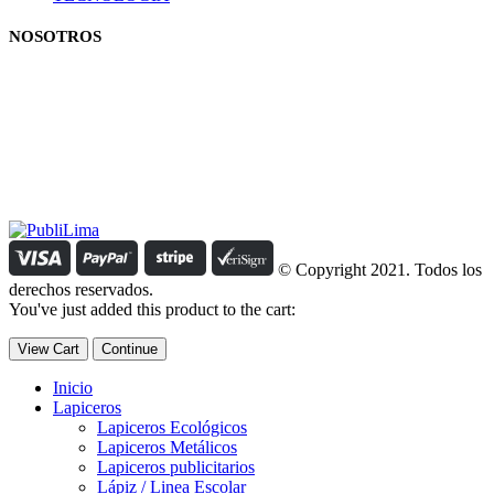
NOSOTROS
Estamos comprometidos con el trabajo que hacemos y nos
esforzamos para lograr darte lo mejor de nosotros. Nuestra política
organizacional hace que nos caractericemos por nuestra honestidad
y amabilidad en el trato con nuestros clientes.
Manejamos un período de entrega razonable con todos nuestros
clientes y atendemos solicitudes urgentes de entrega, lo que nos
permite ser puntuales con nuestros despachos en todo el Perú..
© Copyright 2021. Todos los
derechos reservados.
You've just added this product to the cart:
View Cart
Continue
Inicio
Lapiceros
Lapiceros Ecológicos
Lapiceros Metálicos
Lapiceros publicitarios
Lápiz / Linea Escolar