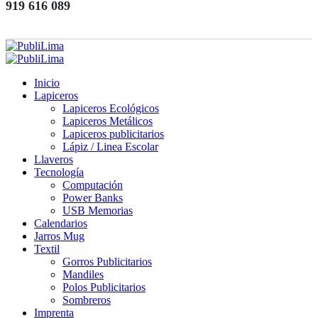
919 616 089
Inicio
Lapiceros
Lapiceros Ecológicos
Lapiceros Metálicos
Lapiceros publicitarios
Lápiz / Linea Escolar
Llaveros
Tecnología
Computación
Power Banks
USB Memorias
Calendarios
Jarros Mug
Textil
Gorros Publicitarios
Mandiles
Polos Publicitarios
Sombreros
Imprenta