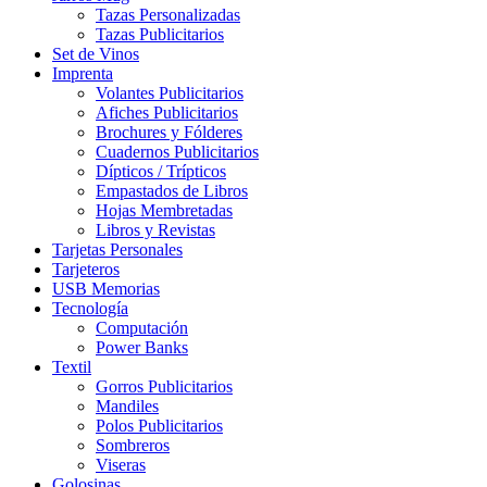
Tazas Personalizadas
Tazas Publicitarios
Set de Vinos
Imprenta
Volantes Publicitarios
Afiches Publicitarios
Brochures y Fólderes
Cuadernos Publicitarios
Dípticos / Trípticos
Empastados de Libros
Hojas Membretadas
Libros y Revistas
Tarjetas Personales
Tarjeteros
USB Memorias
Tecnología
Computación
Power Banks
Textil
Gorros Publicitarios
Mandiles
Polos Publicitarios
Sombreros
Viseras
Golosinas