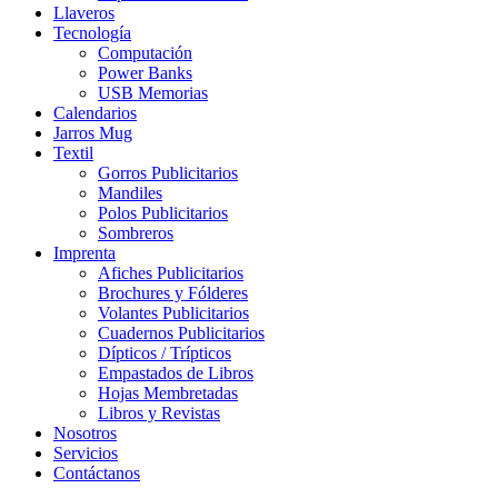
Llaveros
Tecnología
Computación
Power Banks
USB Memorias
Calendarios
Jarros Mug
Textil
Gorros Publicitarios
Mandiles
Polos Publicitarios
Sombreros
Imprenta
Afiches Publicitarios
Brochures y Fólderes
Volantes Publicitarios
Cuadernos Publicitarios
Dípticos / Trípticos
Empastados de Libros
Hojas Membretadas
Libros y Revistas
Nosotros
Servicios
Contáctanos