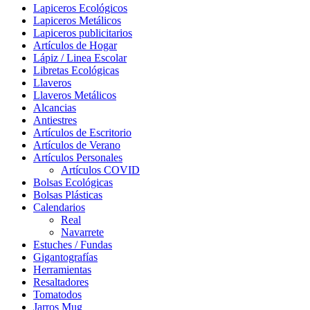
Lapiceros Ecológicos
Lapiceros Metálicos
Lapiceros publicitarios
Artículos de Hogar
Lápiz / Linea Escolar
Libretas Ecológicas
Llaveros
Llaveros Metálicos
Alcancias
Antiestres
Artículos de Escritorio
Artículos de Verano
Artículos Personales
Artículos COVID
Bolsas Ecológicas
Bolsas Plásticas
Calendarios
Real
Navarrete
Estuches / Fundas
Gigantografías
Herramientas
Resaltadores
Tomatodos
Jarros Mug