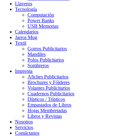
Llaveros
Tecnología
Computación
Power Banks
USB Memorias
Calendarios
Jarros Mug
Textil
Gorros Publicitarios
Mandiles
Polos Publicitarios
Sombreros
Imprenta
Afiches Publicitarios
Brochures y Fólderes
Volantes Publicitarios
Cuadernos Publicitarios
Dípticos / Trípticos
Empastados de Libros
Hojas Membretadas
Libros y Revistas
Nosotros
Servicios
Contáctanos