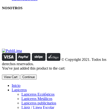
NOSOTROS
Estamos comprometidos con el trabajo que hacemos y nos
esforzamos para lograr darte lo mejor de nosotros. Nuestra política
organizacional hace que nos caractericemos por nuestra honestidad
y amabilidad en el trato con nuestros clientes.
Manejamos un período de entrega razonable con todos nuestros
clientes y atendemos solicitudes urgentes de entrega, lo que nos
permite ser puntuales con nuestros despachos en todo el Perú..
© Copyright 2021. Todos los
derechos reservados.
You've just added this product to the cart:
View Cart
Continue
Inicio
Lapiceros
Lapiceros Ecológicos
Lapiceros Metálicos
Lapiceros publicitarios
Lápiz / Linea Escolar