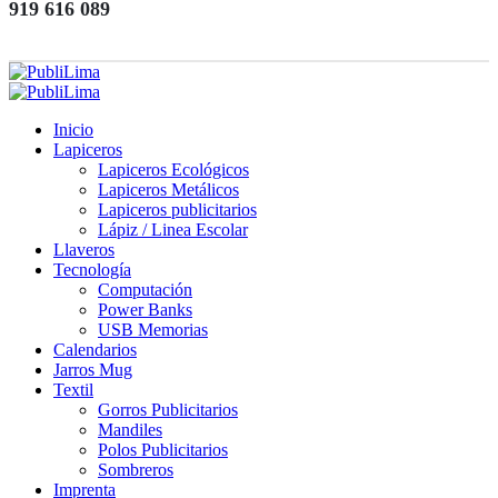
919 616 089
Inicio
Lapiceros
Lapiceros Ecológicos
Lapiceros Metálicos
Lapiceros publicitarios
Lápiz / Linea Escolar
Llaveros
Tecnología
Computación
Power Banks
USB Memorias
Calendarios
Jarros Mug
Textil
Gorros Publicitarios
Mandiles
Polos Publicitarios
Sombreros
Imprenta