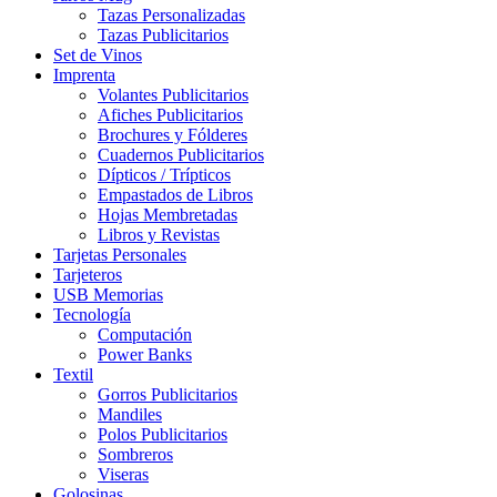
Tazas Personalizadas
Tazas Publicitarios
Set de Vinos
Imprenta
Volantes Publicitarios
Afiches Publicitarios
Brochures y Fólderes
Cuadernos Publicitarios
Dípticos / Trípticos
Empastados de Libros
Hojas Membretadas
Libros y Revistas
Tarjetas Personales
Tarjeteros
USB Memorias
Tecnología
Computación
Power Banks
Textil
Gorros Publicitarios
Mandiles
Polos Publicitarios
Sombreros
Viseras
Golosinas