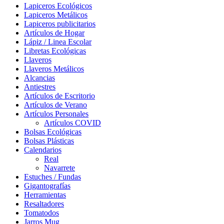
Lapiceros Ecológicos
Lapiceros Metálicos
Lapiceros publicitarios
Artículos de Hogar
Lápiz / Linea Escolar
Libretas Ecológicas
Llaveros
Llaveros Metálicos
Alcancias
Antiestres
Artículos de Escritorio
Artículos de Verano
Artículos Personales
Artículos COVID
Bolsas Ecológicas
Bolsas Plásticas
Calendarios
Real
Navarrete
Estuches / Fundas
Gigantografías
Herramientas
Resaltadores
Tomatodos
Jarros Mug