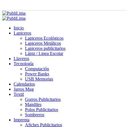
Inicio
Lapiceros
Lapiceros Ecológicos
Lapiceros Metálicos
Lapiceros publicitarios
Lápiz / Linea Escolar
Llaveros
Tecnología
Computación
Power Banks
USB Memorias
Calendarios
Jarros Mug
Textil
Gorros Publicitarios
Mandiles
Polos Publicitarios
Sombreros
Imprenta
Afiches Publicitarios