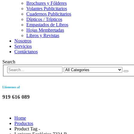
Brochures y Fólderes
Volantes Publicitarios
Cuadernos Publicitarios
Dípticos / Trípticos
Empastados de Libros
Hojas Membretadas
Libros y Revistas
Nosotros
Servicios
Contáctanos
Search
Llámenos al
919 616 089
Home
Productos
Product Tag -