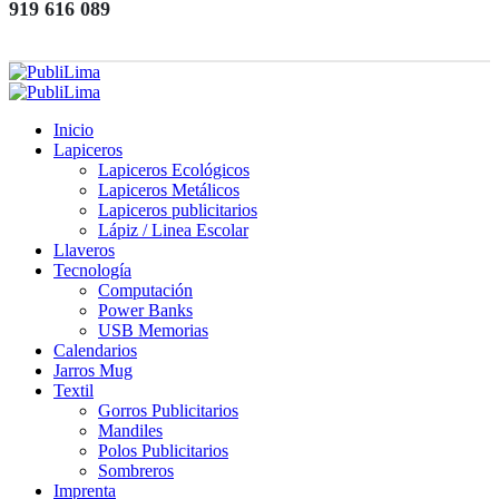
919 616 089
Inicio
Lapiceros
Lapiceros Ecológicos
Lapiceros Metálicos
Lapiceros publicitarios
Lápiz / Linea Escolar
Llaveros
Tecnología
Computación
Power Banks
USB Memorias
Calendarios
Jarros Mug
Textil
Gorros Publicitarios
Mandiles
Polos Publicitarios
Sombreros
Imprenta