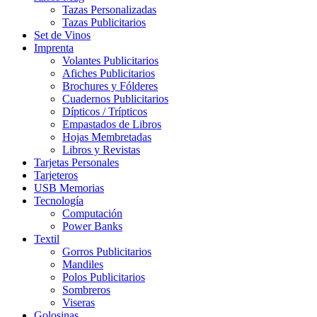
Tazas Personalizadas
Tazas Publicitarios
Set de Vinos
Imprenta
Volantes Publicitarios
Afiches Publicitarios
Brochures y Fólderes
Cuadernos Publicitarios
Dípticos / Trípticos
Empastados de Libros
Hojas Membretadas
Libros y Revistas
Tarjetas Personales
Tarjeteros
USB Memorias
Tecnología
Computación
Power Banks
Textil
Gorros Publicitarios
Mandiles
Polos Publicitarios
Sombreros
Viseras
Golosinas