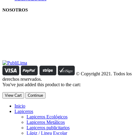
NOSOTROS
Estamos comprometidos con el trabajo que hacemos y nos
esforzamos para lograr darte lo mejor de nosotros. Nuestra política
organizacional hace que nos caractericemos por nuestra honestidad
y amabilidad en el trato con nuestros clientes.
Manejamos un período de entrega razonable con todos nuestros
clientes y atendemos solicitudes urgentes de entrega, lo que nos
permite ser puntuales con nuestros despachos en todo el Perú..
© Copyright 2021. Todos los
derechos reservados.
You've just added this product to the cart:
View Cart
Continue
Inicio
Lapiceros
Lapiceros Ecológicos
Lapiceros Metálicos
Lapiceros publicitarios
Lápiz / Linea Escolar