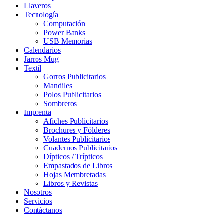
Llaveros
Tecnología
Computación
Power Banks
USB Memorias
Calendarios
Jarros Mug
Textil
Gorros Publicitarios
Mandiles
Polos Publicitarios
Sombreros
Imprenta
Afiches Publicitarios
Brochures y Fólderes
Volantes Publicitarios
Cuadernos Publicitarios
Dípticos / Trípticos
Empastados de Libros
Hojas Membretadas
Libros y Revistas
Nosotros
Servicios
Contáctanos