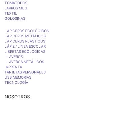
TOMATODOS
JARROS MUG
TEXTIL
GOLOSINAS
LAPICEROS ECOLÓGICOS
LAPICEROS METÁLICOS
LAPICEROS PLÁSTICOS
LÁPIZ / LINEA ESCOLAR
LIBRETAS ECOLÓGICAS
LLAVEROS
LLAVEROS METÁLICOS
IMPRENTA
TARJETAS PERSONALES
USB MEMORIAS
TECNOLOGÍA
NOSOTROS
Estamos comprometidos con el trabajo que hacemos y nos esforzamos
para lograr darte lo mejor de nosotros. Nuestra política organizacional hace
que nos caractericemos por nuestra honestidad y amabilidad en el trato
con nuestros clientes.
Manejamos un período de entrega razonable con todos nuestros clientes y
atendemos solicitudes urgentes de entrega, lo que nos permite ser