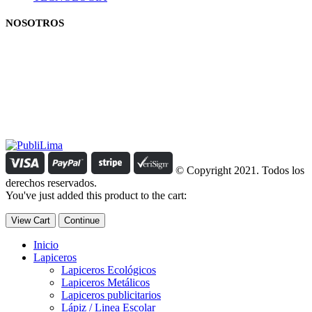
NOSOTROS
Estamos comprometidos con el trabajo que hacemos y nos
esforzamos para lograr darte lo mejor de nosotros. Nuestra política
organizacional hace que nos caractericemos por nuestra honestidad
y amabilidad en el trato con nuestros clientes.
Manejamos un período de entrega razonable con todos nuestros
clientes y atendemos solicitudes urgentes de entrega, lo que nos
permite ser puntuales con nuestros despachos en todo el Perú..
© Copyright 2021. Todos los
derechos reservados.
You've just added this product to the cart:
View Cart
Continue
Inicio
Lapiceros
Lapiceros Ecológicos
Lapiceros Metálicos
Lapiceros publicitarios
Lápiz / Linea Escolar