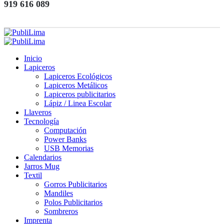
919 616 089
Inicio
Lapiceros
Lapiceros Ecológicos
Lapiceros Metálicos
Lapiceros publicitarios
Lápiz / Linea Escolar
Llaveros
Tecnología
Computación
Power Banks
USB Memorias
Calendarios
Jarros Mug
Textil
Gorros Publicitarios
Mandiles
Polos Publicitarios
Sombreros
Imprenta