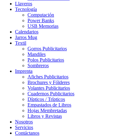
Llaveros
Tecnología
Computación
Power Banks
USB Memorias
Calendarios
Jarros Mug
Textil
Gorros Publicitarios
Mandiles
Polos Publicitarios
Sombreros
Imprenta
Afiches Publicitarios
Brochures y Fólderes
Volantes Publicitarios
Cuadernos Publicitarios
Dípticos / Trípticos
Empastados de Libros
Hojas Membretadas
Libros y Revistas
Nosotros
Servicios
Contáctanos