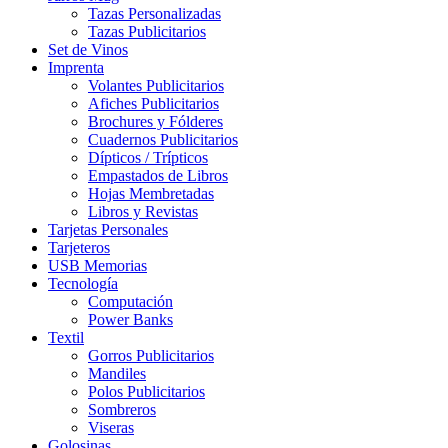
Tazas Personalizadas
Tazas Publicitarios
Set de Vinos
Imprenta
Volantes Publicitarios
Afiches Publicitarios
Brochures y Fólderes
Cuadernos Publicitarios
Dípticos / Trípticos
Empastados de Libros
Hojas Membretadas
Libros y Revistas
Tarjetas Personales
Tarjeteros
USB Memorias
Tecnología
Computación
Power Banks
Textil
Gorros Publicitarios
Mandiles
Polos Publicitarios
Sombreros
Viseras
Golosinas