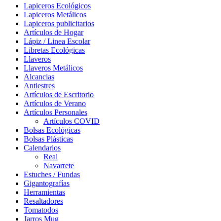
Lapiceros Ecológicos
Lapiceros Metálicos
Lapiceros publicitarios
Artículos de Hogar
Lápiz / Linea Escolar
Libretas Ecológicas
Llaveros
Llaveros Metálicos
Alcancias
Antiestres
Artículos de Escritorio
Artículos de Verano
Artículos Personales
Artículos COVID
Bolsas Ecológicas
Bolsas Plásticas
Calendarios
Real
Navarrete
Estuches / Fundas
Gigantografías
Herramientas
Resaltadores
Tomatodos
Jarros Mug