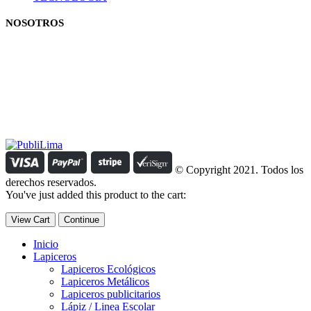
NOSOTROS
Estamos comprometidos con el trabajo que hacemos y nos
esforzamos para lograr darte lo mejor de nosotros. Nuestra política
organizacional hace que nos caractericemos por nuestra honestidad
y amabilidad en el trato con nuestros clientes.
Manejamos un período de entrega razonable con todos nuestros
clientes y atendemos solicitudes urgentes de entrega, lo que nos
permite ser puntuales con nuestros despachos en todo el Perú..
© Copyright 2021. Todos los
derechos reservados.
You've just added this product to the cart:
View Cart
Continue
Inicio
Lapiceros
Lapiceros Ecológicos
Lapiceros Metálicos
Lapiceros publicitarios
Lápiz / Linea Escolar