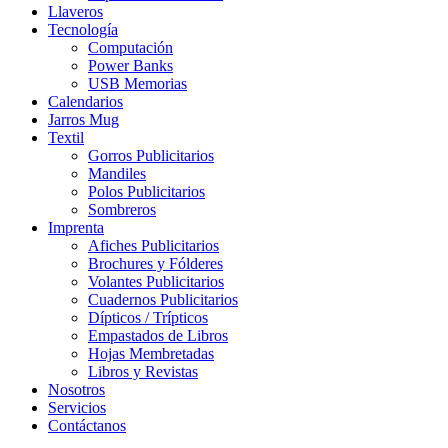
Llaveros
Tecnología
Computación
Power Banks
USB Memorias
Calendarios
Jarros Mug
Textil
Gorros Publicitarios
Mandiles
Polos Publicitarios
Sombreros
Imprenta
Afiches Publicitarios
Brochures y Fólderes
Volantes Publicitarios
Cuadernos Publicitarios
Dípticos / Trípticos
Empastados de Libros
Hojas Membretadas
Libros y Revistas
Nosotros
Servicios
Contáctanos