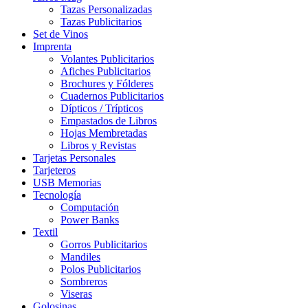
Tazas Personalizadas
Tazas Publicitarios
Set de Vinos
Imprenta
Volantes Publicitarios
Afiches Publicitarios
Brochures y Fólderes
Cuadernos Publicitarios
Dípticos / Trípticos
Empastados de Libros
Hojas Membretadas
Libros y Revistas
Tarjetas Personales
Tarjeteros
USB Memorias
Tecnología
Computación
Power Banks
Textil
Gorros Publicitarios
Mandiles
Polos Publicitarios
Sombreros
Viseras
Golosinas