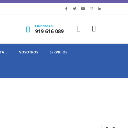
Llámenos al
919 616 089
TA
NOSOTROS
SERVICIOS