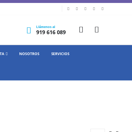
Llámenos al
919 616 089
TA
NOSOTROS
SERVICIOS