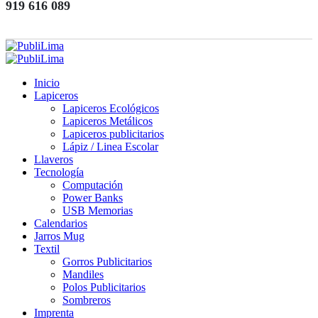
919 616 089
Inicio
Lapiceros
Lapiceros Ecológicos
Lapiceros Metálicos
Lapiceros publicitarios
Lápiz / Linea Escolar
Llaveros
Tecnología
Computación
Power Banks
USB Memorias
Calendarios
Jarros Mug
Textil
Gorros Publicitarios
Mandiles
Polos Publicitarios
Sombreros
Imprenta