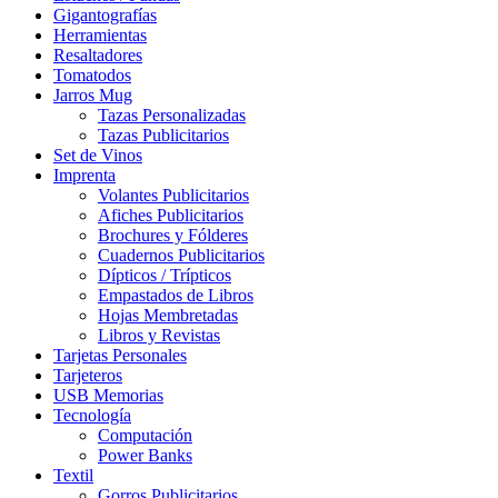
Gigantografías
Herramientas
Resaltadores
Tomatodos
Jarros Mug
Tazas Personalizadas
Tazas Publicitarios
Set de Vinos
Imprenta
Volantes Publicitarios
Afiches Publicitarios
Brochures y Fólderes
Cuadernos Publicitarios
Dípticos / Trípticos
Empastados de Libros
Hojas Membretadas
Libros y Revistas
Tarjetas Personales
Tarjeteros
USB Memorias
Tecnología
Computación
Power Banks
Textil
Gorros Publicitarios