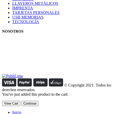
LLAVEROS METÁLICOS
IMPRENTA
TARJETAS PERSONALES
USB MEMORIAS
TECNOLOGÍA
NOSOTROS
Estamos comprometidos con el trabajo que hacemos y nos
esforzamos para lograr darte lo mejor de nosotros. Nuestra política
organizacional hace que nos caractericemos por nuestra honestidad
y amabilidad en el trato con nuestros clientes.
Manejamos un período de entrega razonable con todos nuestros
clientes y atendemos solicitudes urgentes de entrega, lo que nos
permite ser puntuales con nuestros despachos en todo el Perú..
© Copyright 2021. Todos los
derechos reservados.
You've just added this product to the cart:
View Cart
Continue
Inicio