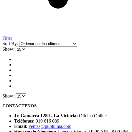
Filter
Sort By:
Show:
Show:
CONTACTENOS
Jr. Gamarra 1289 - La Victoria:
Oficina Online
Teléfonos:
919 616 089
Email:
ventas@publilima.com
Horario de Atención:
Lunes a Viernes / 9:00 AM - 8:00 PM