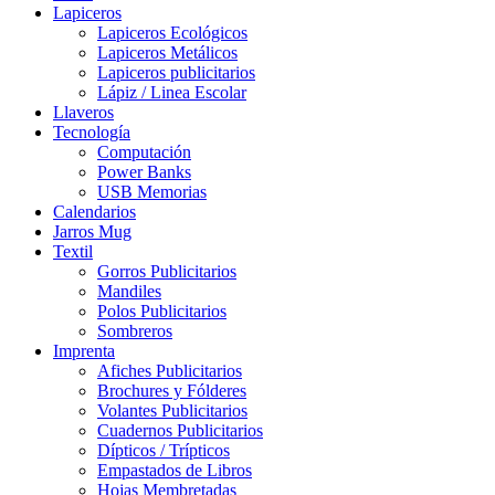
Lapiceros
Lapiceros Ecológicos
Lapiceros Metálicos
Lapiceros publicitarios
Lápiz / Linea Escolar
Llaveros
Tecnología
Computación
Power Banks
USB Memorias
Calendarios
Jarros Mug
Textil
Gorros Publicitarios
Mandiles
Polos Publicitarios
Sombreros
Imprenta
Afiches Publicitarios
Brochures y Fólderes
Volantes Publicitarios
Cuadernos Publicitarios
Dípticos / Trípticos
Empastados de Libros
Hojas Membretadas