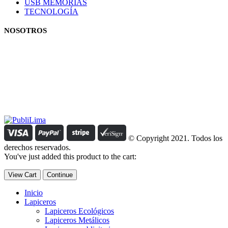
USB MEMORIAS
TECNOLOGÍA
NOSOTROS
Estamos comprometidos con el trabajo que hacemos y nos
esforzamos para lograr darte lo mejor de nosotros. Nuestra política
organizacional hace que nos caractericemos por nuestra honestidad
y amabilidad en el trato con nuestros clientes.
Manejamos un período de entrega razonable con todos nuestros
clientes y atendemos solicitudes urgentes de entrega, lo que nos
permite ser puntuales con nuestros despachos en todo el Perú..
© Copyright 2021. Todos los
derechos reservados.
You've just added this product to the cart:
View Cart
Continue
Inicio
Lapiceros
Lapiceros Ecológicos
Lapiceros Metálicos