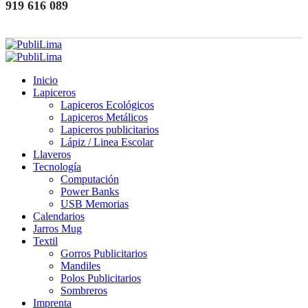
919 616 089
Inicio
Lapiceros
Lapiceros Ecológicos
Lapiceros Metálicos
Lapiceros publicitarios
Lápiz / Linea Escolar
Llaveros
Tecnología
Computación
Power Banks
USB Memorias
Calendarios
Jarros Mug
Textil
Gorros Publicitarios
Mandiles
Polos Publicitarios
Sombreros
Imprenta