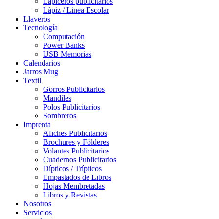
Lapiceros publicitarios
Lápiz / Linea Escolar
Llaveros
Tecnología
Computación
Power Banks
USB Memorias
Calendarios
Jarros Mug
Textil
Gorros Publicitarios
Mandiles
Polos Publicitarios
Sombreros
Imprenta
Afiches Publicitarios
Brochures y Fólderes
Volantes Publicitarios
Cuadernos Publicitarios
Dípticos / Trípticos
Empastados de Libros
Hojas Membretadas
Libros y Revistas
Nosotros
Servicios