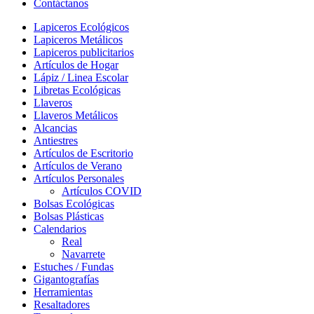
Contáctanos
Lapiceros Ecológicos
Lapiceros Metálicos
Lapiceros publicitarios
Artículos de Hogar
Lápiz / Linea Escolar
Libretas Ecológicas
Llaveros
Llaveros Metálicos
Alcancias
Antiestres
Artículos de Escritorio
Artículos de Verano
Artículos Personales
Artículos COVID
Bolsas Ecológicas
Bolsas Plásticas
Calendarios
Real
Navarrete
Estuches / Fundas
Gigantografías
Herramientas
Resaltadores