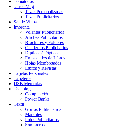
Tomatodos
Jarros Mug
Tazas Personalizadas
Tazas Publicitarios
Set de Vinos
Imprenta
Volantes Publicitarios
Afiches Publicitarios
Brochures y Fólderes
Cuadernos Publicitarios
Dípticos / Trípticos
Empastados de Libros
Hojas Membretadas
Libros y Revistas
Tarjetas Personales
Tarjeteros
USB Memorias
Tecnología
Computación
Power Banks
Textil
Gorros Publicitarios
Mandiles
Polos Publicitarios
Sombreros