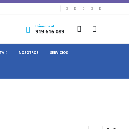
Llámenos al
919 616 089
TA
NOSOTROS
SERVICIOS