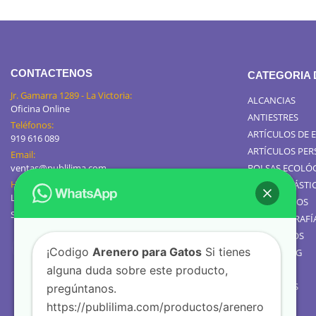
CONTACTENOS
CATEGORIA
Jr. Gamarra 1289 - La Victoria:
ALCANCIAS
Oficina Online
ANTIESTRES
Teléfonos:
ARTÍCULOS DE 
919 616 089
ARTÍCULOS PE
Email:
ventas@publilima.com
BOLSAS ECOLÓ
Horario de Atención:
BOLSAS PLÁSTI
Lunes a Viernes / 9:00 AM - 8:00 PM
CALENDARIOS
Sábados de 8am a 1pm
GIGANTOGRAFÍ
TOMATODOS
¡Codigo
Arenero para Gatos
Si tienes
JARROS MUG
alguna duda sobre este producto,
TEXTIL
GOLOSINAS
pregúntanos.
https://publilima.com/productos/arenero