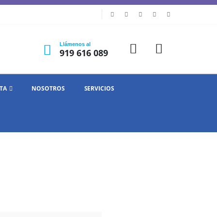
Llámenos al
919 616 089
TA
NOSOTROS
SERVICIOS