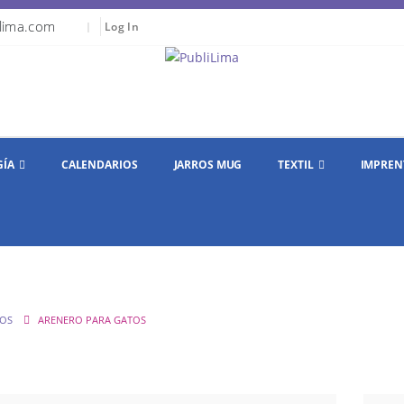
lima.com
|
Log In
GÍA
CALENDARIOS
JARROS MUG
TEXTIL
IMPREN
TOS
ARENERO PARA GATOS