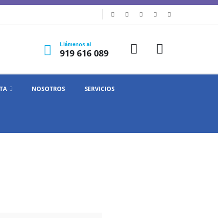
Llámenos al
919 616 089
TA
NOSOTROS
SERVICIOS