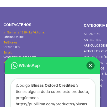
CONTACTENOS
CATEGORIA
Jr. Gamarra 1289 - La Victoria:
ALCANCIAS
Oficina Online
ANTIESTRES
Teléfonos:
ARTÍCULOS DE 
919 616 089
ARTÍCULOS PE
Email:
ventas@publilima.com
BOLSAS ECOLÓ
Horario de Atención:
BOLSAS PLÁSTI
Lunes a Viernes / 9:00 AM - 8:00 PM
CALENDARIOS
Sábados de 8am a 1pm
GIGANTOGRAFÍ
TOMATODOS
¡Codigo
Blusas Oxford Creditex
Si
JARROS MUG
tienes alguna duda sobre este producto,
TEXTIL
GOLOSINAS
pregúntanos.
https://publilima.com/productos/blusas-