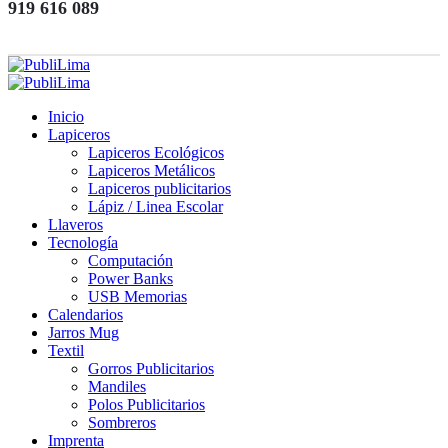
919 616 089
Inicio
Lapiceros
Lapiceros Ecológicos
Lapiceros Metálicos
Lapiceros publicitarios
Lápiz / Linea Escolar
Llaveros
Tecnología
Computación
Power Banks
USB Memorias
Calendarios
Jarros Mug
Textil
Gorros Publicitarios
Mandiles
Polos Publicitarios
Sombreros
Imprenta