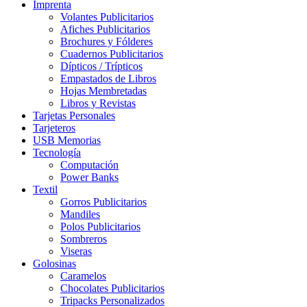
Imprenta
Volantes Publicitarios
Afiches Publicitarios
Brochures y Fólderes
Cuadernos Publicitarios
Dípticos / Trípticos
Empastados de Libros
Hojas Membretadas
Libros y Revistas
Tarjetas Personales
Tarjeteros
USB Memorias
Tecnología
Computación
Power Banks
Textil
Gorros Publicitarios
Mandiles
Polos Publicitarios
Sombreros
Viseras
Golosinas
Caramelos
Chocolates Publicitarios
Tripacks Personalizados