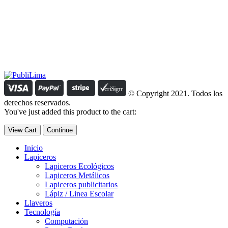
Estamos comprometidos con el trabajo que hacemos y nos
esforzamos para lograr darte lo mejor de nosotros. Nuestra política
organizacional hace que nos caractericemos por nuestra honestidad
y amabilidad en el trato con nuestros clientes.
Manejamos un período de entrega razonable con todos nuestros
clientes y atendemos solicitudes urgentes de entrega, lo que nos
permite ser puntuales con nuestros despachos en todo el Perú..
© Copyright 2021. Todos los
derechos reservados.
You've just added this product to the cart:
View Cart
Continue
Inicio
Lapiceros
Lapiceros Ecológicos
Lapiceros Metálicos
Lapiceros publicitarios
Lápiz / Linea Escolar
Llaveros
Tecnología
Computación