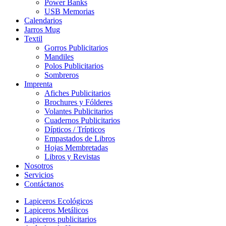
Power Banks
USB Memorias
Calendarios
Jarros Mug
Textil
Gorros Publicitarios
Mandiles
Polos Publicitarios
Sombreros
Imprenta
Afiches Publicitarios
Brochures y Fólderes
Volantes Publicitarios
Cuadernos Publicitarios
Dípticos / Trípticos
Empastados de Libros
Hojas Membretadas
Libros y Revistas
Nosotros
Servicios
Contáctanos
Lapiceros Ecológicos
Lapiceros Metálicos
Lapiceros publicitarios