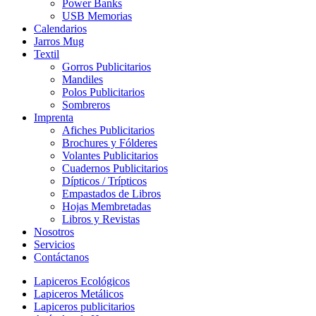
Power Banks
USB Memorias
Calendarios
Jarros Mug
Textil
Gorros Publicitarios
Mandiles
Polos Publicitarios
Sombreros
Imprenta
Afiches Publicitarios
Brochures y Fólderes
Volantes Publicitarios
Cuadernos Publicitarios
Dípticos / Trípticos
Empastados de Libros
Hojas Membretadas
Libros y Revistas
Nosotros
Servicios
Contáctanos
Lapiceros Ecológicos
Lapiceros Metálicos
Lapiceros publicitarios