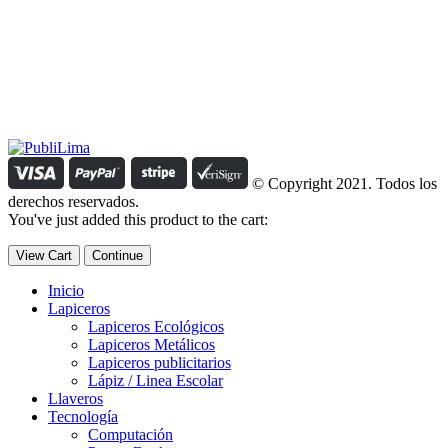
Estamos comprometidos con el trabajo que hacemos y nos
esforzamos para lograr darte lo mejor de nosotros. Nuestra política
organizacional hace que nos caractericemos por nuestra honestidad
y amabilidad en el trato con nuestros clientes.
Manejamos un período de entrega razonable con todos nuestros
clientes y atendemos solicitudes urgentes de entrega, lo que nos
permite ser puntuales con nuestros despachos en todo el Perú..
© Copyright 2021. Todos los
derechos reservados.
You've just added this product to the cart:
View Cart
Continue
Inicio
Lapiceros
Lapiceros Ecológicos
Lapiceros Metálicos
Lapiceros publicitarios
Lápiz / Linea Escolar
Llaveros
Tecnología
Computación