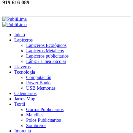
919 616 089
Inicio
Lapiceros
Lapiceros Ecológicos
Lapiceros Metálicos
Lapiceros publicitarios
Lápiz / Linea Escolar
Llaveros
Tecnología
Computación
Power Banks
USB Memorias
Calendarios
Jarros Mug
Textil
Gorros Publicitarios
Mandiles
Polos Publicitarios
Sombreros
Imprenta