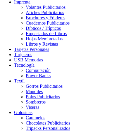
Imprenta
Volantes Publicitarios
Afiches Publicitarios
Brochures y Fólderes
Cuadernos Publicitarios
Dípticos / Trípticos
Empastados de Libros
Hojas Membretadas
Libros y Revistas
Tarjetas Personales
Tarjeteros
USB Memorias
Tecnología
Computación
Power Banks
Textil
Gorros Publicitarios
Mandiles
Polos Publicitarios
Sombreros
Viseras
Golosinas
Caramelos
Chocolates Publicitarios
Tripacks Personalizados