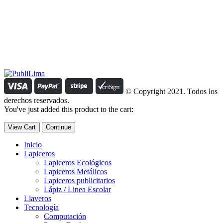
Estamos comprometidos con el trabajo que hacemos y nos
esforzamos para lograr darte lo mejor de nosotros. Nuestra política
organizacional hace que nos caractericemos por nuestra honestidad
y amabilidad en el trato con nuestros clientes.
Manejamos un período de entrega razonable con todos nuestros
clientes y atendemos solicitudes urgentes de entrega, lo que nos
permite ser puntuales con nuestros despachos en todo el Perú..
© Copyright 2021. Todos los
derechos reservados.
You've just added this product to the cart:
View Cart
Continue
Inicio
Lapiceros
Lapiceros Ecológicos
Lapiceros Metálicos
Lapiceros publicitarios
Lápiz / Linea Escolar
Llaveros
Tecnología
Computación