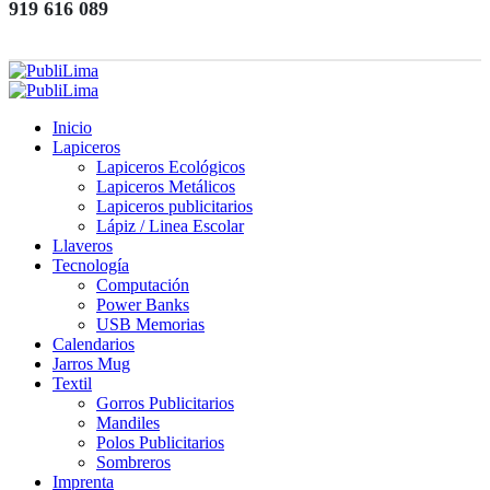
919 616 089
Inicio
Lapiceros
Lapiceros Ecológicos
Lapiceros Metálicos
Lapiceros publicitarios
Lápiz / Linea Escolar
Llaveros
Tecnología
Computación
Power Banks
USB Memorias
Calendarios
Jarros Mug
Textil
Gorros Publicitarios
Mandiles
Polos Publicitarios
Sombreros
Imprenta