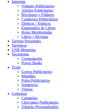
Imprenta
Volantes Publicitarios
Afiches Publicitarios
Brochures y Fólderes
Cuadernos Publicitarios
Dípticos / Trípticos
Empastados de Libros
Hojas Membretadas
Libros y Revistas
Tarjetas Personales
Tarjeteros
USB Memorias
Tecnología
Computación
Power Banks
Textil
Gorros Publicitarios
Mandiles
Polos Publicitarios
Sombreros
Viseras
Golosinas
Caramelos
Chocolates Publicitarios
Tripacks Personalizados