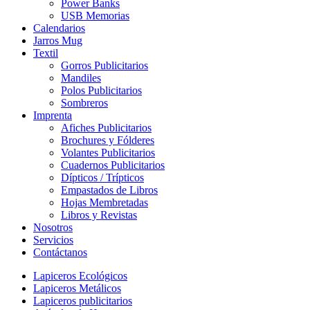
Power Banks
USB Memorias
Calendarios
Jarros Mug
Textil
Gorros Publicitarios
Mandiles
Polos Publicitarios
Sombreros
Imprenta
Afiches Publicitarios
Brochures y Fólderes
Volantes Publicitarios
Cuadernos Publicitarios
Dípticos / Trípticos
Empastados de Libros
Hojas Membretadas
Libros y Revistas
Nosotros
Servicios
Contáctanos
Lapiceros Ecológicos
Lapiceros Metálicos
Lapiceros publicitarios