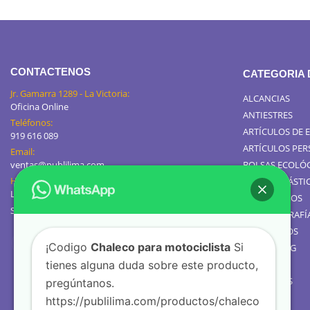
CONTACTENOS
CATEGORIA
Jr. Gamarra 1289 - La Victoria:
ALCANCIAS
Oficina Online
ANTIESTRES
Teléfonos:
ARTÍCULOS DE 
919 616 089
ARTÍCULOS PE
Email:
ventas@publilima.com
BOLSAS ECOLÓ
Horario de Atención:
BOLSAS PLÁSTI
Lunes a Viernes / 9:00 AM - 8:00 PM
CALENDARIOS
Sábados de 8am a 1pm
GIGANTOGRAFÍ
TOMATODOS
¡Codigo
Chaleco para motociclista
Si
JARROS MUG
tienes alguna duda sobre este producto,
TEXTIL
GOLOSINAS
pregúntanos.
https://publilima.com/productos/chaleco