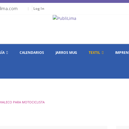
lima.com
|
Log In
GÍA
CALENDARIOS
JARROS MUG
TEXTIL
IMPREN
HALECO PARA MOTOCICLISTA