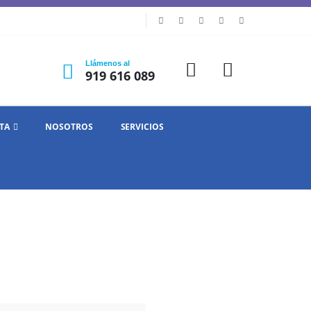
Llámenos al
919 616 089
TA
NOSOTROS
SERVICIOS