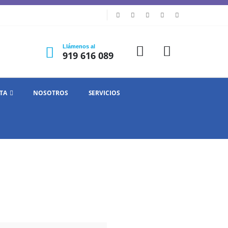
Llámenos al
919 616 089
TA
NOSOTROS
SERVICIOS