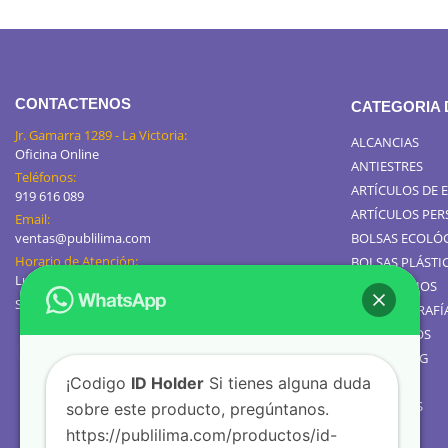
CONTACTENOS
CATEGORIA
Jr. Gamarra 1289 - La Victoria:
ALCANCIAS
Oficina Online
ANTIESTRES
Teléfonos:
ARTÍCULOS DE 
919 616 089
ARTÍCULOS PE
Email:
ventas@publilima.com
BOLSAS ECOLÓ
Horario de Atención:
BOLSAS PLÁSTI
Lunes a Viernes / 9:00 AM - 8:00 PM
CALENDARIOS
Sábados de 8am a 1pm
GIGANTOGRAFÍ
TOMATODOS
JARROS MUG
¡Codigo
ID Holder
Si tienes alguna duda
TEXTIL
GOLOSINAS
sobre este producto, pregúntanos.
https://publilima.com/productos/id-