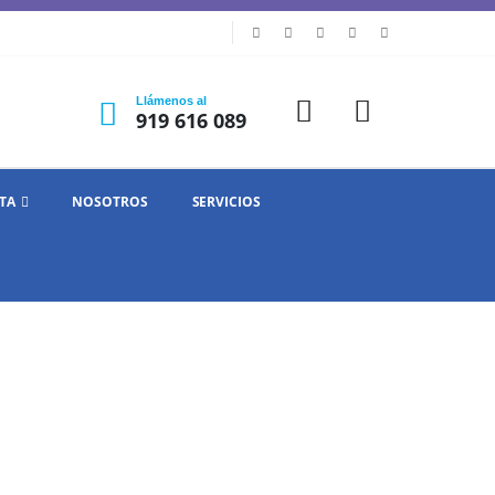
Llámenos al
919 616 089
TA
NOSOTROS
SERVICIOS