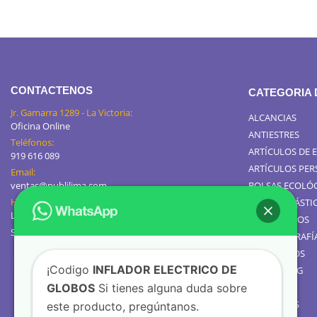
CONTACTENOS
CATEGORIA
Jr. Gamarra 1289 - La Victoria:
ALCANCIAS
Oficina Online
ANTIESTRES
Teléfonos:
ARTÍCULOS DE 
919 616 089
ARTÍCULOS PE
Email:
ventas@publilima.com
BOLSAS ECOLÓ
Horario de Atención:
BOLSAS PLÁSTI
Lunes a Viernes / 9:00 AM - 8:00 PM
CALENDARIOS
Sábados de 8am a 1pm
GIGANTOGRAFÍ
TOMATODOS
¡Codigo
INFLADOR ELECTRICO DE
JARROS MUG
GLOBOS
Si tienes alguna duda sobre
TEXTIL
GOLOSINAS
este producto, pregúntanos.