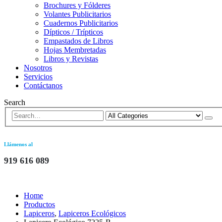
Brochures y Fólderes
Volantes Publicitarios
Cuadernos Publicitarios
Dípticos / Trípticos
Empastados de Libros
Hojas Membretadas
Libros y Revistas
Nosotros
Servicios
Contáctanos
Search
Llámenos al
919 616 089
Home
Productos
Lapiceros
,
Lapiceros Ecológicos