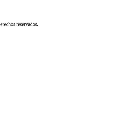
s y atendemos solicitudes urgentes de entrega, lo que nos permite ser p
erechos reservados.