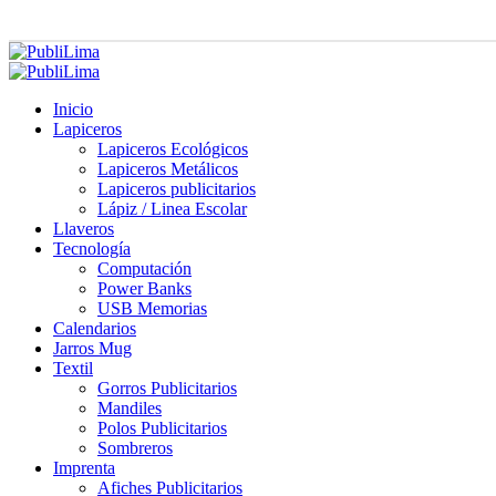
Inicio
Lapiceros
Lapiceros Ecológicos
Lapiceros Metálicos
Lapiceros publicitarios
Lápiz / Linea Escolar
Llaveros
Tecnología
Computación
Power Banks
USB Memorias
Calendarios
Jarros Mug
Textil
Gorros Publicitarios
Mandiles
Polos Publicitarios
Sombreros
Imprenta
Afiches Publicitarios