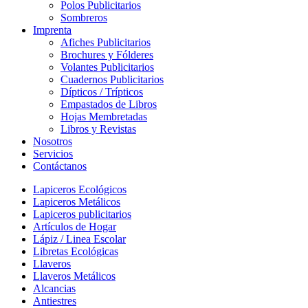
Polos Publicitarios
Sombreros
Imprenta
Afiches Publicitarios
Brochures y Fólderes
Volantes Publicitarios
Cuadernos Publicitarios
Dípticos / Trípticos
Empastados de Libros
Hojas Membretadas
Libros y Revistas
Nosotros
Servicios
Contáctanos
Lapiceros Ecológicos
Lapiceros Metálicos
Lapiceros publicitarios
Artículos de Hogar
Lápiz / Linea Escolar
Libretas Ecológicas
Llaveros
Llaveros Metálicos
Alcancias
Antiestres