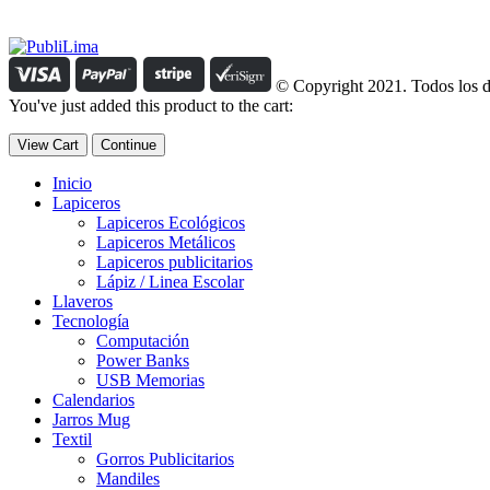
Manejamos un período de entrega razonable con todos nuestros cliente
© Copyright 2021. Todos los d
You've just added this product to the cart:
View Cart
Continue
Inicio
Lapiceros
Lapiceros Ecológicos
Lapiceros Metálicos
Lapiceros publicitarios
Lápiz / Linea Escolar
Llaveros
Tecnología
Computación
Power Banks
USB Memorias
Calendarios
Jarros Mug
Textil
Gorros Publicitarios
Mandiles