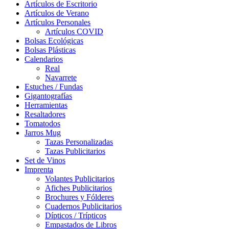
Artículos de Escritorio
Artículos de Verano
Artículos Personales
Artículos COVID
Bolsas Ecológicas
Bolsas Plásticas
Calendarios
Real
Navarrete
Estuches / Fundas
Gigantografías
Herramientas
Resaltadores
Tomatodos
Jarros Mug
Tazas Personalizadas
Tazas Publicitarios
Set de Vinos
Imprenta
Volantes Publicitarios
Afiches Publicitarios
Brochures y Fólderes
Cuadernos Publicitarios
Dípticos / Trípticos
Empastados de Libros