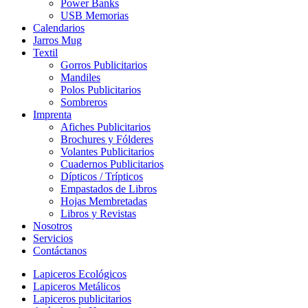
Power Banks
USB Memorias
Calendarios
Jarros Mug
Textil
Gorros Publicitarios
Mandiles
Polos Publicitarios
Sombreros
Imprenta
Afiches Publicitarios
Brochures y Fólderes
Volantes Publicitarios
Cuadernos Publicitarios
Dípticos / Trípticos
Empastados de Libros
Hojas Membretadas
Libros y Revistas
Nosotros
Servicios
Contáctanos
Lapiceros Ecológicos
Lapiceros Metálicos
Lapiceros publicitarios