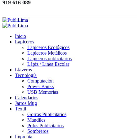
919 616 089
Inicio
Lapiceros
Lapiceros Ecológicos
Lapiceros Metálicos
Lapiceros publicitarios
Lápiz / Linea Escolar
Llaveros
Tecnología
Computación
Power Banks
USB Memorias
Calendarios
Jarros Mug
Textil
Gorros Publicitarios
Mandiles
Polos Publicitarios
Sombreros
Imprenta