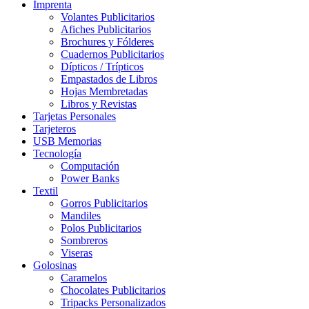
Imprenta
Volantes Publicitarios
Afiches Publicitarios
Brochures y Fólderes
Cuadernos Publicitarios
Dípticos / Trípticos
Empastados de Libros
Hojas Membretadas
Libros y Revistas
Tarjetas Personales
Tarjeteros
USB Memorias
Tecnología
Computación
Power Banks
Textil
Gorros Publicitarios
Mandiles
Polos Publicitarios
Sombreros
Viseras
Golosinas
Caramelos
Chocolates Publicitarios
Tripacks Personalizados