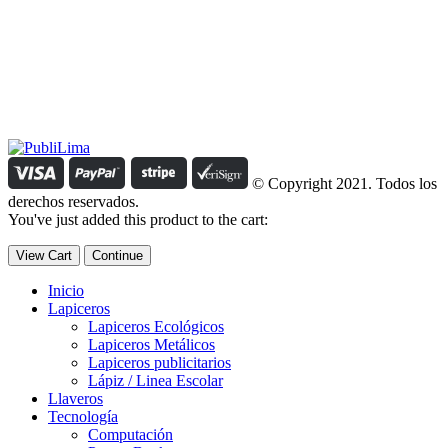
Estamos comprometidos con el trabajo que hacemos y nos
esforzamos para lograr darte lo mejor de nosotros. Nuestra política
organizacional hace que nos caractericemos por nuestra honestidad
y amabilidad en el trato con nuestros clientes.
Manejamos un período de entrega razonable con todos nuestros
clientes y atendemos solicitudes urgentes de entrega, lo que nos
permite ser puntuales con nuestros despachos en todo el Perú..
© Copyright 2021. Todos los
derechos reservados.
You've just added this product to the cart:
View Cart
Continue
Inicio
Lapiceros
Lapiceros Ecológicos
Lapiceros Metálicos
Lapiceros publicitarios
Lápiz / Linea Escolar
Llaveros
Tecnología
Computación