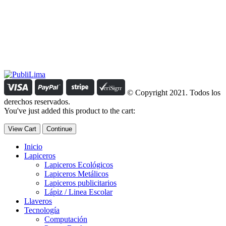
Estamos comprometidos con el trabajo que hacemos y nos
esforzamos para lograr darte lo mejor de nosotros. Nuestra política
organizacional hace que nos caractericemos por nuestra honestidad
y amabilidad en el trato con nuestros clientes.
Manejamos un período de entrega razonable con todos nuestros
clientes y atendemos solicitudes urgentes de entrega, lo que nos
permite ser puntuales con nuestros despachos en todo el Perú..
© Copyright 2021. Todos los
derechos reservados.
You've just added this product to the cart:
View Cart
Continue
Inicio
Lapiceros
Lapiceros Ecológicos
Lapiceros Metálicos
Lapiceros publicitarios
Lápiz / Linea Escolar
Llaveros
Tecnología
Computación