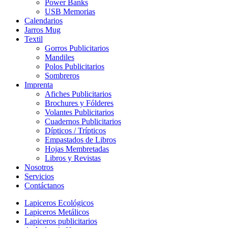
Power Banks
USB Memorias
Calendarios
Jarros Mug
Textil
Gorros Publicitarios
Mandiles
Polos Publicitarios
Sombreros
Imprenta
Afiches Publicitarios
Brochures y Fólderes
Volantes Publicitarios
Cuadernos Publicitarios
Dípticos / Trípticos
Empastados de Libros
Hojas Membretadas
Libros y Revistas
Nosotros
Servicios
Contáctanos
Lapiceros Ecológicos
Lapiceros Metálicos
Lapiceros publicitarios