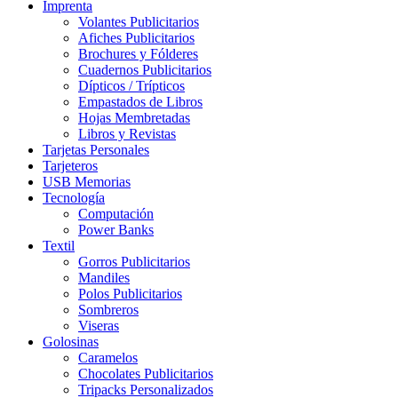
Imprenta
Volantes Publicitarios
Afiches Publicitarios
Brochures y Fólderes
Cuadernos Publicitarios
Dípticos / Trípticos
Empastados de Libros
Hojas Membretadas
Libros y Revistas
Tarjetas Personales
Tarjeteros
USB Memorias
Tecnología
Computación
Power Banks
Textil
Gorros Publicitarios
Mandiles
Polos Publicitarios
Sombreros
Viseras
Golosinas
Caramelos
Chocolates Publicitarios
Tripacks Personalizados