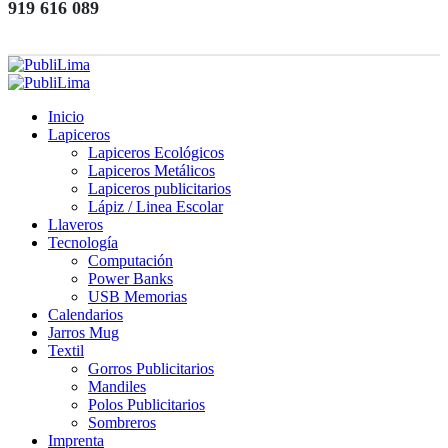
919 616 089
Inicio
Lapiceros
Lapiceros Ecológicos
Lapiceros Metálicos
Lapiceros publicitarios
Lápiz / Linea Escolar
Llaveros
Tecnología
Computación
Power Banks
USB Memorias
Calendarios
Jarros Mug
Textil
Gorros Publicitarios
Mandiles
Polos Publicitarios
Sombreros
Imprenta