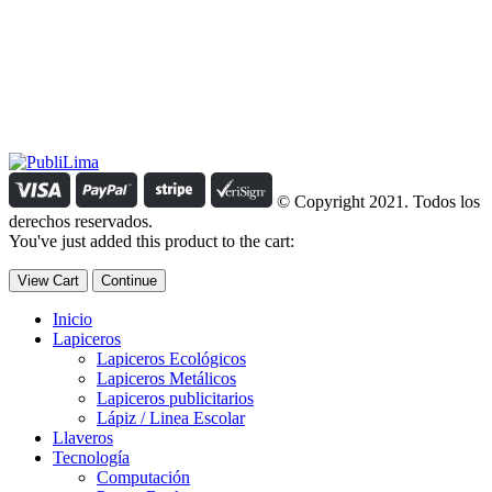
Estamos comprometidos con el trabajo que hacemos y nos
esforzamos para lograr darte lo mejor de nosotros. Nuestra política
organizacional hace que nos caractericemos por nuestra honestidad
y amabilidad en el trato con nuestros clientes.
Manejamos un período de entrega razonable con todos nuestros
clientes y atendemos solicitudes urgentes de entrega, lo que nos
permite ser puntuales con nuestros despachos en todo el Perú..
© Copyright 2021. Todos los
derechos reservados.
You've just added this product to the cart:
View Cart
Continue
Inicio
Lapiceros
Lapiceros Ecológicos
Lapiceros Metálicos
Lapiceros publicitarios
Lápiz / Linea Escolar
Llaveros
Tecnología
Computación