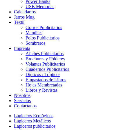
Power Banks
USB Memorias
Calendarios
Jarros Mug
Textil
Gorros Publicitarios
Mandiles
Polos Publicitarios
Sombreros
Imprenta
Afiches Publicitarios
Brochures y Fólderes
Volantes Publicitarios
Cuadernos Publicitarios
Dípticos / Trípticos
Empastados de Libros
Hojas Membretadas
Libros y Revistas
Nosotros
Servicios
Contáctanos
Lapiceros Ecológicos
Lapiceros Metálicos
Lapiceros publicitarios