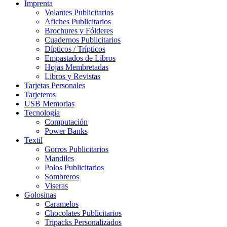
Imprenta
Volantes Publicitarios
Afiches Publicitarios
Brochures y Fólderes
Cuadernos Publicitarios
Dípticos / Trípticos
Empastados de Libros
Hojas Membretadas
Libros y Revistas
Tarjetas Personales
Tarjeteros
USB Memorias
Tecnología
Computación
Power Banks
Textil
Gorros Publicitarios
Mandiles
Polos Publicitarios
Sombreros
Viseras
Golosinas
Caramelos
Chocolates Publicitarios
Tripacks Personalizados