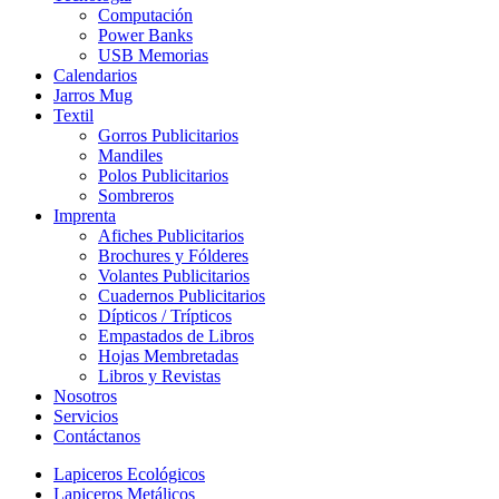
Computación
Power Banks
USB Memorias
Calendarios
Jarros Mug
Textil
Gorros Publicitarios
Mandiles
Polos Publicitarios
Sombreros
Imprenta
Afiches Publicitarios
Brochures y Fólderes
Volantes Publicitarios
Cuadernos Publicitarios
Dípticos / Trípticos
Empastados de Libros
Hojas Membretadas
Libros y Revistas
Nosotros
Servicios
Contáctanos
Lapiceros Ecológicos
Lapiceros Metálicos