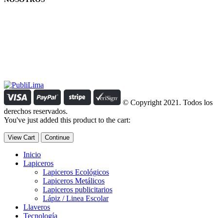
Estamos comprometidos con el trabajo que hacemos y nos
esforzamos para lograr darte lo mejor de nosotros. Nuestra política
organizacional hace que nos caractericemos por nuestra honestidad
y amabilidad en el trato con nuestros clientes.
Manejamos un período de entrega razonable con todos nuestros
clientes y atendemos solicitudes urgentes de entrega, lo que nos
permite ser puntuales con nuestros despachos en todo el Perú..
© Copyright 2021. Todos los
derechos reservados.
You've just added this product to the cart:
View Cart
Continue
Inicio
Lapiceros
Lapiceros Ecológicos
Lapiceros Metálicos
Lapiceros publicitarios
Lápiz / Linea Escolar
Llaveros
Tecnología