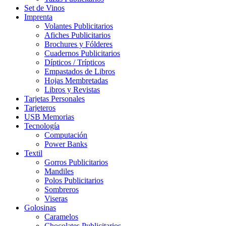
Set de Vinos
Imprenta
Volantes Publicitarios
Afiches Publicitarios
Brochures y Fólderes
Cuadernos Publicitarios
Dípticos / Trípticos
Empastados de Libros
Hojas Membretadas
Libros y Revistas
Tarjetas Personales
Tarjeteros
USB Memorias
Tecnología
Computación
Power Banks
Textil
Gorros Publicitarios
Mandiles
Polos Publicitarios
Sombreros
Viseras
Golosinas
Caramelos
Chocolates Publicitarios