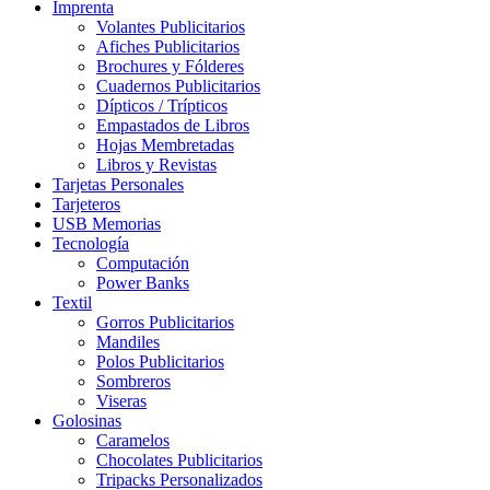
Imprenta
Volantes Publicitarios
Afiches Publicitarios
Brochures y Fólderes
Cuadernos Publicitarios
Dípticos / Trípticos
Empastados de Libros
Hojas Membretadas
Libros y Revistas
Tarjetas Personales
Tarjeteros
USB Memorias
Tecnología
Computación
Power Banks
Textil
Gorros Publicitarios
Mandiles
Polos Publicitarios
Sombreros
Viseras
Golosinas
Caramelos
Chocolates Publicitarios
Tripacks Personalizados