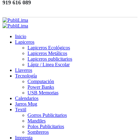
919 616 089
Inicio
Lapiceros
Lapiceros Ecológicos
Lapiceros Metálicos
Lapiceros publicitarios
Lápiz / Linea Escolar
Llaveros
Tecnología
Computación
Power Banks
USB Memorias
Calendarios
Jarros Mug
Textil
Gorros Publicitarios
Mandiles
Polos Publicitarios
Sombreros
Imprenta