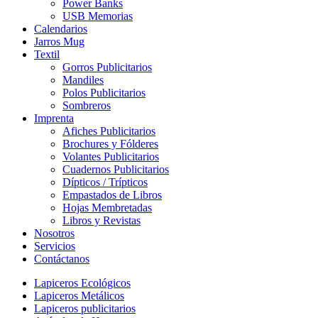
Power Banks
USB Memorias
Calendarios
Jarros Mug
Textil
Gorros Publicitarios
Mandiles
Polos Publicitarios
Sombreros
Imprenta
Afiches Publicitarios
Brochures y Fólderes
Volantes Publicitarios
Cuadernos Publicitarios
Dípticos / Trípticos
Empastados de Libros
Hojas Membretadas
Libros y Revistas
Nosotros
Servicios
Contáctanos
Lapiceros Ecológicos
Lapiceros Metálicos
Lapiceros publicitarios