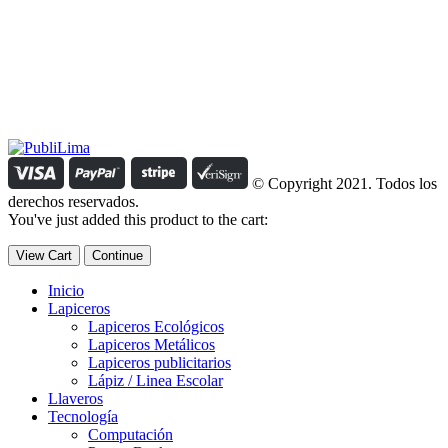
Estamos comprometidos con el trabajo que hacemos y nos
esforzamos para lograr darte lo mejor de nosotros. Nuestra política
organizacional hace que nos caractericemos por nuestra honestidad
y amabilidad en el trato con nuestros clientes.
Manejamos un período de entrega razonable con todos nuestros
clientes y atendemos solicitudes urgentes de entrega, lo que nos
permite ser puntuales con nuestros despachos en todo el Perú..
© Copyright 2021. Todos los
derechos reservados.
You've just added this product to the cart:
View Cart
Continue
Inicio
Lapiceros
Lapiceros Ecológicos
Lapiceros Metálicos
Lapiceros publicitarios
Lápiz / Linea Escolar
Llaveros
Tecnología
Computación