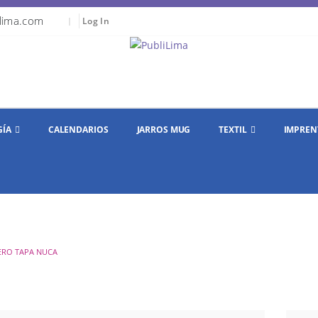
lima.com
|
Log In
GÍA
CALENDARIOS
JARROS MUG
TEXTIL
IMPREN
RO TAPA NUCA