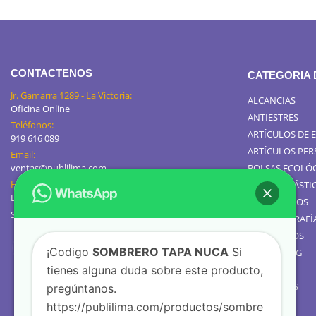
CONTACTENOS
CATEGORIA
Jr. Gamarra 1289 - La Victoria:
ALCANCIAS
Oficina Online
ANTIESTRES
Teléfonos:
ARTÍCULOS DE 
919 616 089
ARTÍCULOS PE
Email:
ventas@publilima.com
BOLSAS ECOLÓ
Horario de Atención:
BOLSAS PLÁSTI
Lunes a Viernes / 9:00 AM - 8:00 PM
CALENDARIOS
Sábados de 8am a 1pm
GIGANTOGRAFÍ
TOMATODOS
¡Codigo
SOMBRERO TAPA NUCA
Si
JARROS MUG
tienes alguna duda sobre este producto,
TEXTIL
GOLOSINAS
pregúntanos.
https://publilima.com/productos/sombre