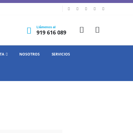
Llámenos al
919 616 089
TA
NOSOTROS
SERVICIOS