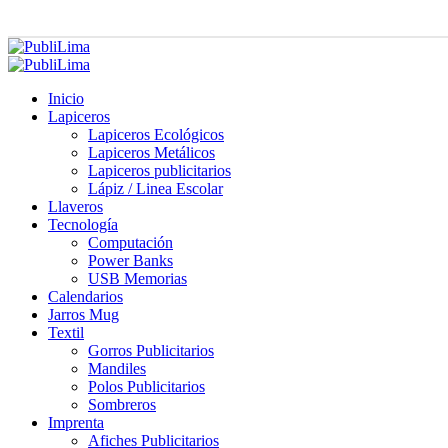
Inicio
Lapiceros
Lapiceros Ecológicos
Lapiceros Metálicos
Lapiceros publicitarios
Lápiz / Linea Escolar
Llaveros
Tecnología
Computación
Power Banks
USB Memorias
Calendarios
Jarros Mug
Textil
Gorros Publicitarios
Mandiles
Polos Publicitarios
Sombreros
Imprenta
Afiches Publicitarios