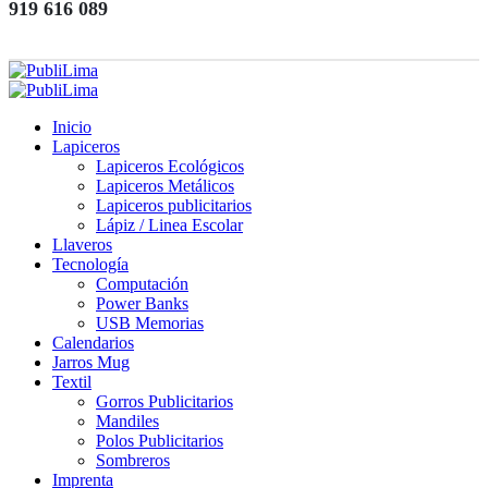
919 616 089
Inicio
Lapiceros
Lapiceros Ecológicos
Lapiceros Metálicos
Lapiceros publicitarios
Lápiz / Linea Escolar
Llaveros
Tecnología
Computación
Power Banks
USB Memorias
Calendarios
Jarros Mug
Textil
Gorros Publicitarios
Mandiles
Polos Publicitarios
Sombreros
Imprenta