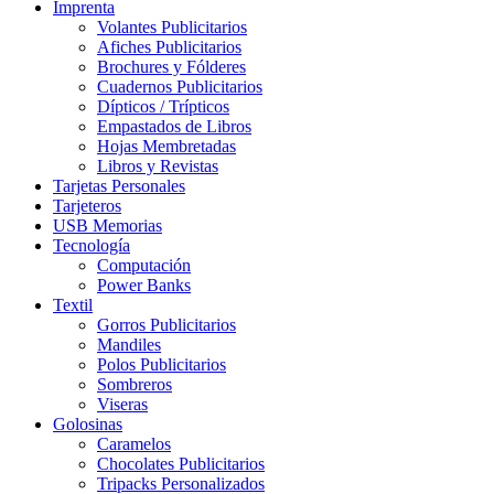
Imprenta
Volantes Publicitarios
Afiches Publicitarios
Brochures y Fólderes
Cuadernos Publicitarios
Dípticos / Trípticos
Empastados de Libros
Hojas Membretadas
Libros y Revistas
Tarjetas Personales
Tarjeteros
USB Memorias
Tecnología
Computación
Power Banks
Textil
Gorros Publicitarios
Mandiles
Polos Publicitarios
Sombreros
Viseras
Golosinas
Caramelos
Chocolates Publicitarios
Tripacks Personalizados