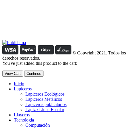
Estamos comprometidos con el trabajo que hacemos y nos
esforzamos para lograr darte lo mejor de nosotros. Nuestra política
organizacional hace que nos caractericemos por nuestra honestidad
y amabilidad en el trato con nuestros clientes.
Manejamos un período de entrega razonable con todos nuestros
clientes y atendemos solicitudes urgentes de entrega, lo que nos
permite ser puntuales con nuestros despachos en todo el Perú..
© Copyright 2021. Todos los
derechos reservados.
You've just added this product to the cart:
View Cart
Continue
Inicio
Lapiceros
Lapiceros Ecológicos
Lapiceros Metálicos
Lapiceros publicitarios
Lápiz / Linea Escolar
Llaveros
Tecnología
Computación