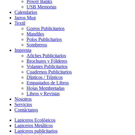
Power Banks
USB Memorias
Calendarios
Jarros Mug
Textil
Gorros Publicitarios
Mandiles
Polos Publicitarios
Sombreros
Imprenta
Afiches Publicitarios
Brochures y Fólderes
Volantes Publicitarios
Cuadernos Publicitarios
Dípticos / Trípticos
Empastados de Libros
Hojas Membretadas
Libros y Revistas
Nosotros
Servicios
Contáctanos
Lapiceros Ecológicos
Lapiceros Metálicos
Lapiceros publicitarios