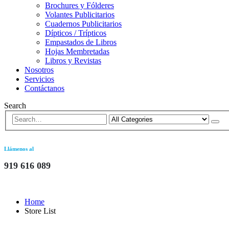
Brochures y Fólderes
Volantes Publicitarios
Cuadernos Publicitarios
Dípticos / Trípticos
Empastados de Libros
Hojas Membretadas
Libros y Revistas
Nosotros
Servicios
Contáctanos
Search
Llámenos al
919 616 089
Home
Store List