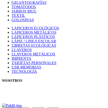
GIGANTOGRAFÍAS
TOMATODOS
JARROS MUG
TEXTIL
GOLOSINAS
LAPICEROS ECOLÓGICOS
LAPICEROS METÁLICOS
LAPICEROS PLÁSTICOS
LÁPIZ / LINEA ESCOLAR
LIBRETAS ECOLÓGICAS
LLAVEROS
LLAVEROS METÁLICOS
IMPRENTA
TARJETAS PERSONALES
USB MEMORIAS
TECNOLOGÍA
NOSOTROS
Estamos comprometidos con el trabajo que hacemos y nos esforzamos p
el trato con nuestros clientes.
Manejamos un período de entrega razonable con todos nuestros cliente