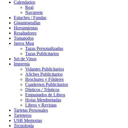
Calendarios
Real
Navarrete
Estuches / Fundas
Gigantografías
Herramientas
Resaltadores
Tomatodos
Jarros Mug
Tazas Personalizadas
Tazas Publicitarios
Set de Vinos
Imprenta
Volantes Publicitarios
Afiches Publicitarios
Brochures y Fólderes
Cuadernos Publicitarios
Dípticos / Trípticos
Empastados de Libros
Hojas Membretadas
Libros y Revistas
Tarjetas Personales
Tarjeteros
USB Memorias
Tecnología