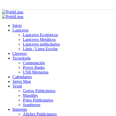
Inicio
Lapiceros
Lapiceros Ecológicos
Lapiceros Metálicos
Lapiceros publicitarios
Lápiz / Linea Escolar
Llaveros
Tecnología
Computación
Power Banks
USB Memorias
Calendarios
Jarros Mug
Textil
Gorros Publicitarios
Mandiles
Polos Publicitarios
Sombreros
Imprenta
Afiches Publicitarios