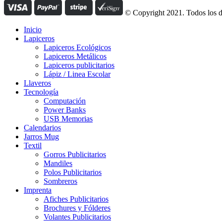
© Copyright 2021. Todos los d
Inicio
Lapiceros
Lapiceros Ecológicos
Lapiceros Metálicos
Lapiceros publicitarios
Lápiz / Linea Escolar
Llaveros
Tecnología
Computación
Power Banks
USB Memorias
Calendarios
Jarros Mug
Textil
Gorros Publicitarios
Mandiles
Polos Publicitarios
Sombreros
Imprenta
Afiches Publicitarios
Brochures y Fólderes
Volantes Publicitarios