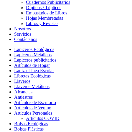
Cuadernos Publicitarios
Dípticos / Trípticos
Empastados de Libros
Hojas Membretadas
Libros y Revistas
Nosotros
Servicios
Contáctanos
Lapiceros Ecológicos
Lapiceros Metálicos
Lapiceros publicitarios
Artículos de Hogar
Lápiz / Linea Escolar
Libretas Ecológicas
Llaveros
Llaveros Metálicos
Alcancias
Antiestres
Artículos de Escritorio
Artículos de Verano
Artículos Personales
Artículos COVID
Bolsas Ecológicas
Bolsas Plásticas