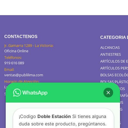
CONTACTENOS
CATEGORIA
Jr. Gamarra 1289 - La Victoria:
ALCANCIAS
Oficina Online
ANTIESTRES
Teléfonos:
ARTÍCULOS DE 
919 616 089
ARTÍCULOS PE
Email:
ventas@publilima.com
BOLSAS ECOLÓ
Horario de Atención:
BOLSAS PLÁSTI
Lunes a Viernes / 9:00 AM - 8:00 PM
CALENDARIOS
Sábados de 8am a 1pm
GIGANTOGRAFÍ
TOMATODOS
JARROS MUG
¡Codigo
Doble Estación
Si tienes alguna
TEXTIL
GOLOSINAS
duda sobre este producto, pregúntanos.