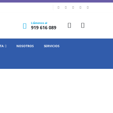
Llámenos al
919 616 089
TA
NOSOTROS
SERVICIOS