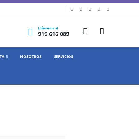
Llámenos al
919 616 089
TA
NOSOTROS
SERVICIOS