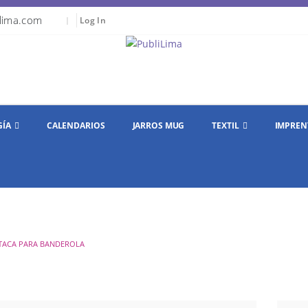
lima.com
|
Log In
GÍA
CALENDARIOS
JARROS MUG
TEXTIL
IMPREN
TACA PARA BANDEROLA