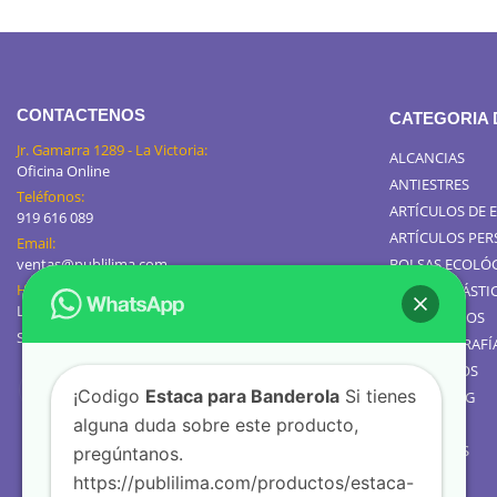
CONTACTENOS
CATEGORIA
Jr. Gamarra 1289 - La Victoria:
ALCANCIAS
Oficina Online
ANTIESTRES
Teléfonos:
ARTÍCULOS DE 
919 616 089
ARTÍCULOS PE
Email:
ventas@publilima.com
BOLSAS ECOLÓ
Horario de Atención:
BOLSAS PLÁSTI
Lunes a Viernes / 9:00 AM - 8:00 PM
CALENDARIOS
Sábados de 8am a 1pm
GIGANTOGRAFÍ
TOMATODOS
¡Codigo
Estaca para Banderola
Si tienes
JARROS MUG
alguna duda sobre este producto,
TEXTIL
GOLOSINAS
pregúntanos.
https://publilima.com/productos/estaca-