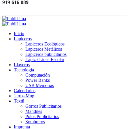
919 616 089
Inicio
Lapiceros
Lapiceros Ecológicos
Lapiceros Metálicos
Lapiceros publicitarios
Lápiz / Linea Escolar
Llaveros
Tecnología
Computación
Power Banks
USB Memorias
Calendarios
Jarros Mug
Textil
Gorros Publicitarios
Mandiles
Polos Publicitarios
Sombreros
Imprenta