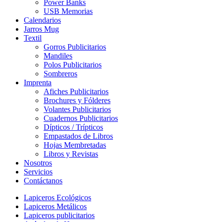
Power Banks
USB Memorias
Calendarios
Jarros Mug
Textil
Gorros Publicitarios
Mandiles
Polos Publicitarios
Sombreros
Imprenta
Afiches Publicitarios
Brochures y Fólderes
Volantes Publicitarios
Cuadernos Publicitarios
Dípticos / Trípticos
Empastados de Libros
Hojas Membretadas
Libros y Revistas
Nosotros
Servicios
Contáctanos
Lapiceros Ecológicos
Lapiceros Metálicos
Lapiceros publicitarios