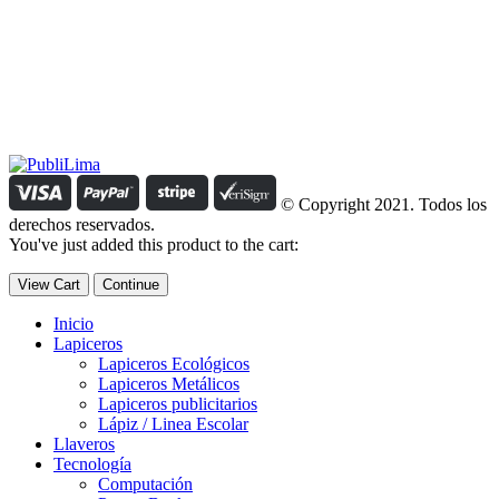
Estamos comprometidos con el trabajo que hacemos y nos
esforzamos para lograr darte lo mejor de nosotros. Nuestra política
organizacional hace que nos caractericemos por nuestra honestidad
y amabilidad en el trato con nuestros clientes.
Manejamos un período de entrega razonable con todos nuestros
clientes y atendemos solicitudes urgentes de entrega, lo que nos
permite ser puntuales con nuestros despachos en todo el Perú..
© Copyright 2021. Todos los
derechos reservados.
You've just added this product to the cart:
View Cart
Continue
Inicio
Lapiceros
Lapiceros Ecológicos
Lapiceros Metálicos
Lapiceros publicitarios
Lápiz / Linea Escolar
Llaveros
Tecnología
Computación