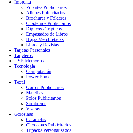
Imprenta
Volantes Publicitarios
Afiches Publicitarios
Brochures y Fólderes
Cuadernos Publicitarios
Dípticos / Trípticos
Empastados de Libros
Hojas Membretadas
Libros y Revistas
Tarjetas Personales
Tarjeteros
USB Memorias
Tecnología
Computación
Power Banks
Textil
Gorros Publicitarios
Mandiles
Polos Publicitarios
Sombreros
Viseras
Golosinas
Caramelos
Chocolates Publicitarios
Tripacks Personalizados