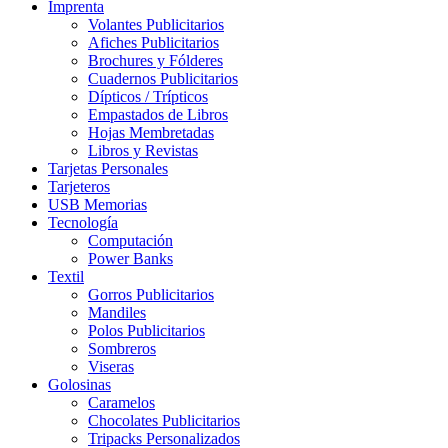
Imprenta
Volantes Publicitarios
Afiches Publicitarios
Brochures y Fólderes
Cuadernos Publicitarios
Dípticos / Trípticos
Empastados de Libros
Hojas Membretadas
Libros y Revistas
Tarjetas Personales
Tarjeteros
USB Memorias
Tecnología
Computación
Power Banks
Textil
Gorros Publicitarios
Mandiles
Polos Publicitarios
Sombreros
Viseras
Golosinas
Caramelos
Chocolates Publicitarios
Tripacks Personalizados