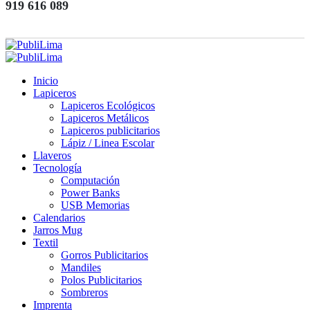
919 616 089
Inicio
Lapiceros
Lapiceros Ecológicos
Lapiceros Metálicos
Lapiceros publicitarios
Lápiz / Linea Escolar
Llaveros
Tecnología
Computación
Power Banks
USB Memorias
Calendarios
Jarros Mug
Textil
Gorros Publicitarios
Mandiles
Polos Publicitarios
Sombreros
Imprenta