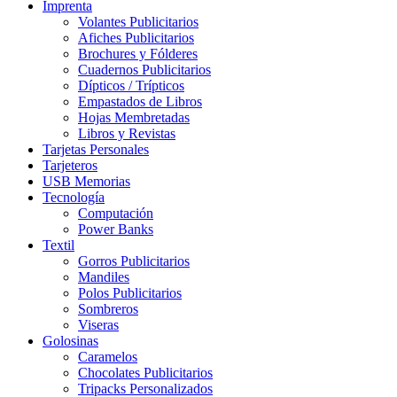
Imprenta
Volantes Publicitarios
Afiches Publicitarios
Brochures y Fólderes
Cuadernos Publicitarios
Dípticos / Trípticos
Empastados de Libros
Hojas Membretadas
Libros y Revistas
Tarjetas Personales
Tarjeteros
USB Memorias
Tecnología
Computación
Power Banks
Textil
Gorros Publicitarios
Mandiles
Polos Publicitarios
Sombreros
Viseras
Golosinas
Caramelos
Chocolates Publicitarios
Tripacks Personalizados