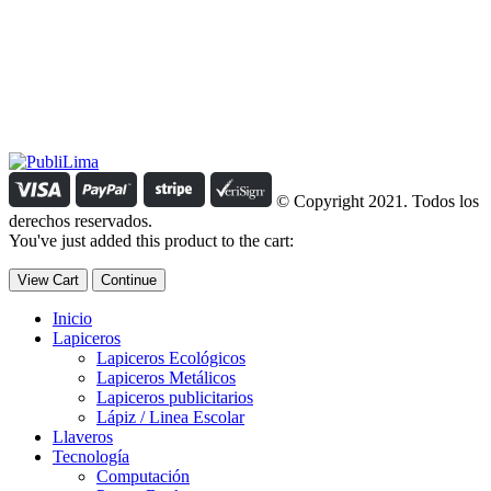
Estamos comprometidos con el trabajo que hacemos y nos
esforzamos para lograr darte lo mejor de nosotros. Nuestra política
organizacional hace que nos caractericemos por nuestra honestidad
y amabilidad en el trato con nuestros clientes.
Manejamos un período de entrega razonable con todos nuestros
clientes y atendemos solicitudes urgentes de entrega, lo que nos
permite ser puntuales con nuestros despachos en todo el Perú..
© Copyright 2021. Todos los
derechos reservados.
You've just added this product to the cart:
View Cart
Continue
Inicio
Lapiceros
Lapiceros Ecológicos
Lapiceros Metálicos
Lapiceros publicitarios
Lápiz / Linea Escolar
Llaveros
Tecnología
Computación