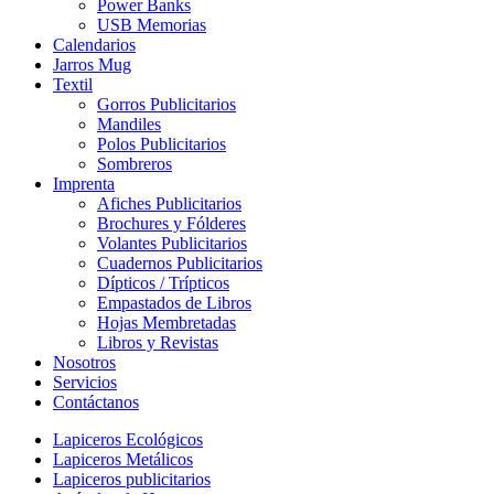
Power Banks
USB Memorias
Calendarios
Jarros Mug
Textil
Gorros Publicitarios
Mandiles
Polos Publicitarios
Sombreros
Imprenta
Afiches Publicitarios
Brochures y Fólderes
Volantes Publicitarios
Cuadernos Publicitarios
Dípticos / Trípticos
Empastados de Libros
Hojas Membretadas
Libros y Revistas
Nosotros
Servicios
Contáctanos
Lapiceros Ecológicos
Lapiceros Metálicos
Lapiceros publicitarios