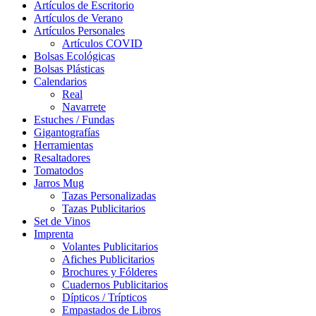
Artículos de Escritorio
Artículos de Verano
Artículos Personales
Artículos COVID
Bolsas Ecológicas
Bolsas Plásticas
Calendarios
Real
Navarrete
Estuches / Fundas
Gigantografías
Herramientas
Resaltadores
Tomatodos
Jarros Mug
Tazas Personalizadas
Tazas Publicitarios
Set de Vinos
Imprenta
Volantes Publicitarios
Afiches Publicitarios
Brochures y Fólderes
Cuadernos Publicitarios
Dípticos / Trípticos
Empastados de Libros