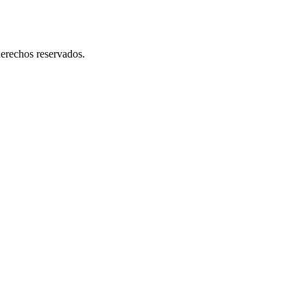
s y atendemos solicitudes urgentes de entrega, lo que nos permite ser p
erechos reservados.