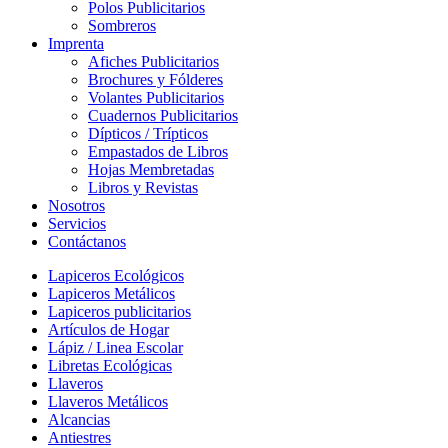
Polos Publicitarios
Sombreros
Imprenta
Afiches Publicitarios
Brochures y Fólderes
Volantes Publicitarios
Cuadernos Publicitarios
Dípticos / Trípticos
Empastados de Libros
Hojas Membretadas
Libros y Revistas
Nosotros
Servicios
Contáctanos
Lapiceros Ecológicos
Lapiceros Metálicos
Lapiceros publicitarios
Artículos de Hogar
Lápiz / Linea Escolar
Libretas Ecológicas
Llaveros
Llaveros Metálicos
Alcancias
Antiestres