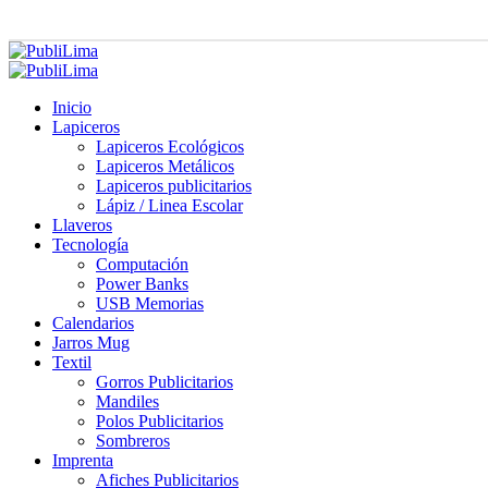
Inicio
Lapiceros
Lapiceros Ecológicos
Lapiceros Metálicos
Lapiceros publicitarios
Lápiz / Linea Escolar
Llaveros
Tecnología
Computación
Power Banks
USB Memorias
Calendarios
Jarros Mug
Textil
Gorros Publicitarios
Mandiles
Polos Publicitarios
Sombreros
Imprenta
Afiches Publicitarios