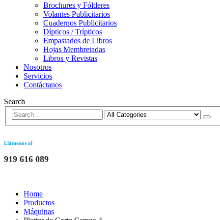
Brochures y Fólderes
Volantes Publicitarios
Cuadernos Publicitarios
Dípticos / Trípticos
Empastados de Libros
Hojas Membretadas
Libros y Revistas
Nosotros
Servicios
Contáctanos
Search
Llámenos al
919 616 089
Home
Productos
Máquinas