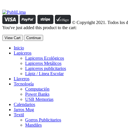
Manejamos un período de entrega razonable con todos nuestros cliente
© Copyright 2021. Todos los d
You've just added this product to the cart:
View Cart
Continue
Inicio
Lapiceros
Lapiceros Ecológicos
Lapiceros Metálicos
Lapiceros publicitarios
Lápiz / Linea Escolar
Llaveros
Tecnología
Computación
Power Banks
USB Memorias
Calendarios
Jarros Mug
Textil
Gorros Publicitarios
Mandiles